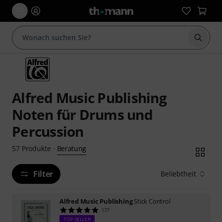
Suche 
Alfred Music Publishing
Noten für Drums und
Percussion
Beratung
57
Produkte
·
Filter
Beliebtheit
Alfred Music Publishing
Stick Control
177
TOP-SELLER