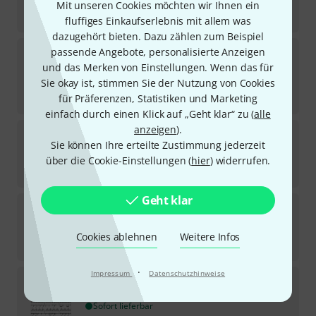
Sofort lieferbar
Mit unseren Cookies möchten wir Ihnen ein
24,95
€
fluffiges Einkaufserlebnis mit allem was
dazugehört bieten. Dazu zählen zum Beispiel
Alfred Music Publishing
Syncopation Rolls Drum
passende Angebote, personalisierte Anzeigen
Set
und das Merken von Einstellungen. Wenn das für
1
Sie okay ist, stimmen Sie der Nutzung von Cookies
Sofort lieferbar
12,95
€
für Präferenzen, Statistiken und Marketing
einfach durch einen Klick auf „Geht klar“ zu (
alle
anzeigen
).
Alfred Music Publishing
4-Way Coordination
Sie können Ihre erteilte Zustimmung jederzeit
3
Sofort lieferbar
über die Cookie-Einstellungen (
hier
) widerrufen.
20,95
€
Geht klar
Alfred Music Publishing
Cajon Book German
1
Sofort lieferbar
Cookies ablehnen
Weitere Infos
24,95
€
·
Impressum
Datenschutzhinweise
Alfred Music Publishing
Bass Drum Technique
6
Sofort lieferbar