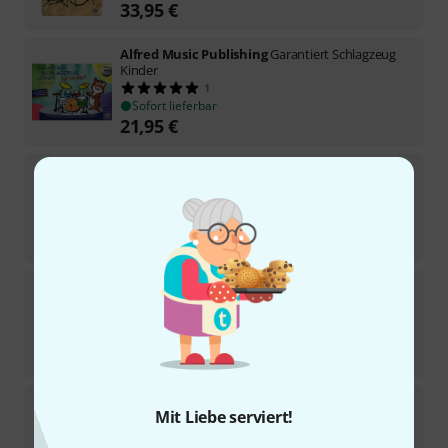
33,95
€
Alfred Music Publishing
Garantiert Schlagzeug
Kinder
1
Sofort lieferbar
21,95
€
Alfred Music Publishing
Anika Nilles Pad Book
English
7
Sofort lieferbar
23,95
€
Alfred Music Publishing
Jost Nickel's Snare Book
Engl.
1
Sofort lieferbar
23,95
€
Alfred Music Publishing
Jost Nickels Groove Book
Mit Liebe serviert!
Engl.
7