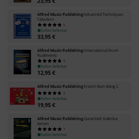
23,95
€
Alfred Music Publishing
Advanced Techniques
f.Modern
6
Sofort lieferbar
33,95
€
Alfred Music Publishing
International Drum
Rudiments
9
Sofort lieferbar
12,95
€
Alfred Music Publishing
Kräsch Bum Bäng 2
6
Sofort lieferbar
19,95
€
Alfred Music Publishing
Garantiert Kalimba
lernen
1
Sofort lieferbar