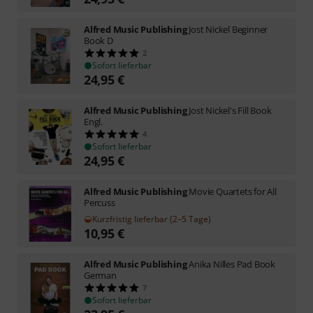
Alfred Music Publishing
Jost Nickel Beginner
Book D
2
Sofort lieferbar
24,95
€
Alfred Music Publishing
Jost Nickel's Fill Book
Engl.
4
Sofort lieferbar
24,95
€
Alfred Music Publishing
Movie Quartets for All
Percuss
Kurzfristig lieferbar (2–5 Tage)
10,95
€
Alfred Music Publishing
Anika Nilles Pad Book
German
7
Sofort lieferbar