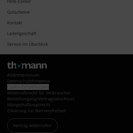
Hilfe-Center
Gutscheine
Kontakt
Ladengeschäft
Service im Überblick
AGB
/
Impressum
Datenschutzhinweise
Cookie-Einstellungen
Widerrufsrecht für Verbraucher
Bestellvorgang/Vertragsabschluss
Mängelhaftungsrecht
Erklärung zur Barrierefreiheit
Vertrag widerrufen