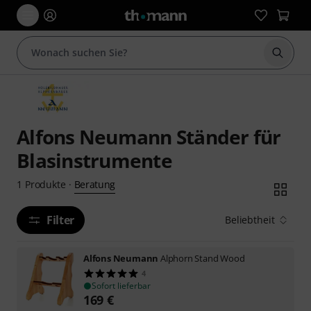
Suche 
Alfons Neumann Ständer für
Blasinstrumente
Beratung
1
Produkte
·
Filter
Beliebtheit
Alfons Neumann
Alphorn Stand Wood
4
Sofort lieferbar
169
€