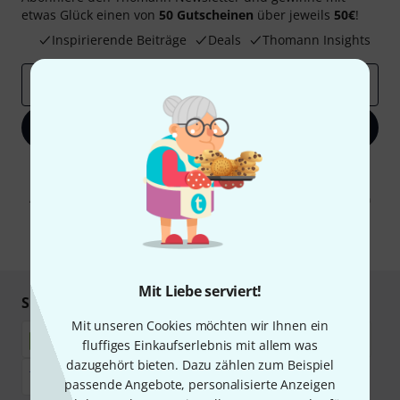
etwas Glück einen von
50 Gutscheinen
über jeweils
50€
!
Inspirierende Beiträge
Deals
Thomann Insights
E-Mail-Adresse
*
Jetzt anmelden
Mit Klick auf „Jetzt anmelden“ stimmen Sie dem Erhalt von E-Mail-
Werbung und einer Messung des E-Mail-Nutzungsverhaltens zu. Die
Abmeldung ist jederzeit möglich. Weitere Informationen finden Sie in
unseren
Datenschutzhinweisen
.
* Pflichtfeld
Mit Liebe serviert!
Sicher einkaufen & bezahlen
Mit unseren Cookies möchten wir Ihnen ein
fluffiges Einkaufserlebnis mit allem was
dazugehört bieten. Dazu zählen zum Beispiel
passende Angebote, personalisierte Anzeigen