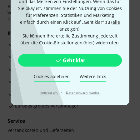
und das Merken von Einstellungen. Wenn das für
Bezahlen Sie vertraulich und sicher per Nachnahme,
Sie okay ist, stimmen Sie der Nutzung von Cookies
Vorkasse, PayPal, Amazon Pay,
Klarna Sofort bezahlen
,
für Präferenzen, Statistiken und Marketing
Klarna Ratenzahlung
oder Kreditkarte.
einfach durch einen Klick auf „Geht klar“ zu (
alle
anzeigen
).
Ihre Vorteile
Sie können Ihre erteilte Zustimmung jederzeit
über die Cookie-Einstellungen (
hier
) widerrufen.
3 Jahre Thomann Garantie
30 Tage Money-Back-Garantie
Geht klar
Reparaturservice
Cookies ablehnen
Weitere Infos
Beratung durch Fachexperten
·
Zufriedenheitsgarantie
Impressum
Datenschutzhinweise
Europas größtes Versandlager
Service
Versandkosten und Lieferzeiten