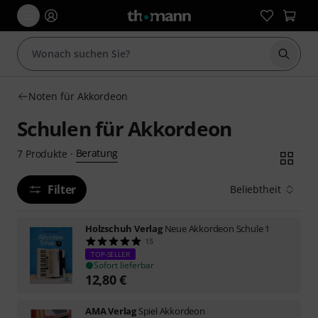
Suche 
Noten für Akkordeon
Schulen für Akkordeon
Beratung
7
Produkte
·
Filter
Beliebtheit
Holzschuh Verlag
Neue Akkordeon Schule 1
15
TOP-SELLER
Sofort lieferbar
12,80
€
AMA Verlag
Spiel Akkordeon