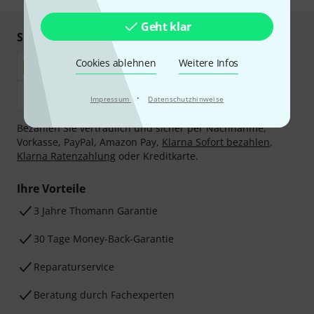
Geht klar
Sicher einkaufen & bezahlen
Cookies ablehnen
Weitere Infos
·
Impressum
Datenschutzhinweise
Bezahlen Sie vertraulich und sicher per Nachnahme,
Vorkasse, PayPal, Amazon Pay,
Klarna Sofort bezahlen
,
Klarna Ratenzahlung
oder Kreditkarte.
Ihre Vorteile
3 Jahre Thomann Garantie
30 Tage Money-Back-Garantie
Reparaturservice
Beratung durch Fachexperten