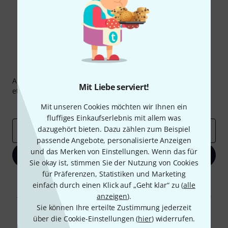
Thomann Newsletter
Abonniere den Thomann Newsletter und gewinne mit
Mit Liebe serviert!
etwas Glück einen von
50 Gutscheinen
über jeweils
50€
!
Inspirierende Beiträge
Deals
Thomann Insights
Mit unseren Cookies möchten wir Ihnen ein
fluffiges Einkaufserlebnis mit allem was
dazugehört bieten. Dazu zählen zum Beispiel
E-Mail-Adresse
*
passende Angebote, personalisierte Anzeigen
und das Merken von Einstellungen. Wenn das für
Jetzt anmelden
Sie okay ist, stimmen Sie der Nutzung von Cookies
für Präferenzen, Statistiken und Marketing
Mit Klick auf „Jetzt anmelden“ stimmen Sie dem Erhalt von E-Mail-
einfach durch einen Klick auf „Geht klar“ zu (
alle
Werbung und einer Messung des E-Mail-Nutzungsverhaltens zu. Die
Abmeldung ist jederzeit möglich. Weitere Informationen finden Sie in
anzeigen
).
unseren
Datenschutzhinweisen
.
Sie können Ihre erteilte Zustimmung jederzeit
über die Cookie-Einstellungen (
hier
) widerrufen.
* Pflichtfeld