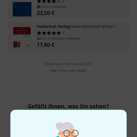
2
Sofort lieferbar
23,50
€
Holzschuh Verlag
Neue Holzschuh-Schule 1
1
In 1–2 Wochen lieferbar
17,80
€
Kostenloser Versand ab 29 €
Alle Preise inkl. MwSt.
Gefällt Ihnen, was Sie sehen?
Teilen
Hilfe & Feedback