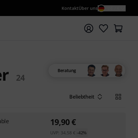
Kontakt
Über uns
DE / €
e mit Suchwort {searchTerm} starten
er
Beratung
24
Beliebtheit
19,90
€
able
UVP:
34,58
€
-42%