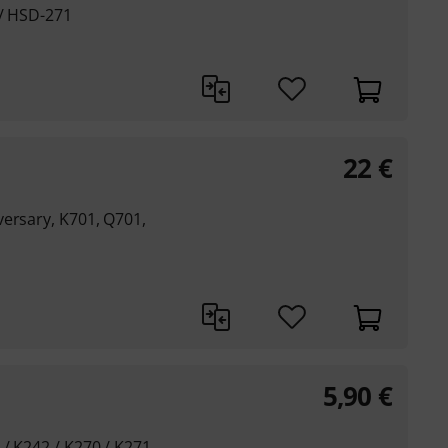
 / HSD-271
22
€
versary, K701, Q701,
5,90
€
 / K242 / K270 / K271