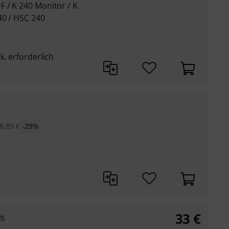
 / K 240 Monitor / K
40 / HSC 240
k. erforderlich
8,89
€
-29%
33
€
ds