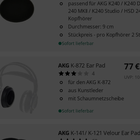
passend für AKG K240 / K240 DF
240 MKII / K240 Studio / HSD 2
Kopfhörer
Durchmesser: 9 cm
Stückpreis - pro Kopfhörer 2 St
Sofort lieferbar
77
€
AKG
K-872 Ear Pad
4
UVP:
10
für den AKG K-872
aus Kunstleder
mit Schaumnetzscheibe
Sofort lieferbar
AKG
K-141/ K-121 Velour Ear Pa