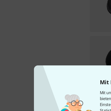
Mit 
Mit un
biete
Einste
Statis