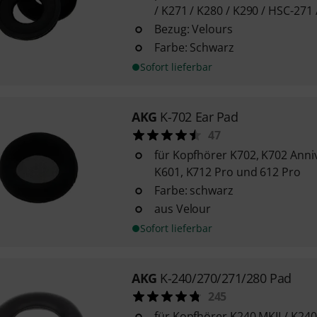
/ K271 / K280 / K290 / HSC-271
Bezug: Velours
Farbe: Schwarz
Sofort lieferbar
AKG
K-702 Ear Pad
47
für Kopfhörer K702, K702 Anni
K601, K712 Pro und 612 Pro
Farbe: schwarz
aus Velour
Sofort lieferbar
AKG
K-240/270/271/280 Pad
245
für Kopfhörer K240 MKII / K240