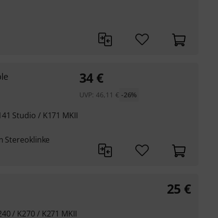
34
€
le
UVP:
46,11
€
-26%
41 Studio / K171 MKII
m Stereoklinke
25
€
40 / K270 / K271 MKII