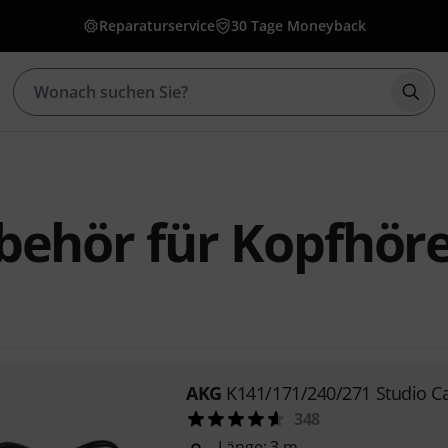
Reparaturservice
30 Tage Moneyback
Such
behör für Kopfhör
AKG
K141/171/240/271 Studio C
348
Länge: 3 m