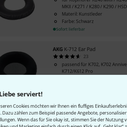
MKII / K271 / K280 / K290 / HS
Materil: Kunstleder
Farbe: Schwarz
Sofort lieferbar
AKG
K-712 Ear Pad
23
passend für K702, K702 Anniver
K712/K612 Pro
Velour
Farbe: Schwarz
Liebe serviert!
Sofort lieferbar
seren Cookies möchten wir Ihnen ein fluffiges Einkaufserlebn
n. Dazu zählen zum Beispiel passende Angebote, personalisie
AKG
Headphone Adapter
llungen. Wenn das für Sie okay ist, stimmen Sie der Nutzung 
41
tiken und Marketing einfach durch einen Klick auf „Geht klar“ z