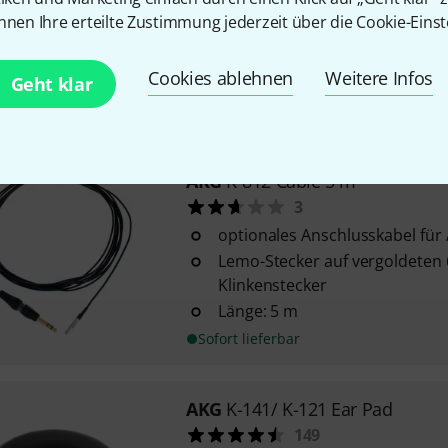
von 3,5 mm Mini-Stereoklinke 
nnen Ihre erteilte Zustimmung jederzeit über die Cookie-Einst
Stereoklinke
schraubbar
Cookies ablehnen
Weitere Infos
Geht klar
vergoldet
Sofort lieferbar
AKG
K-812 Cable 5 m
3
optionales Anschlusskabel fü
Lemo-Stecker auf vergoldeten
Klinkenstecker
Länge: 5 m
Sofort lieferbar
AKG
K-141/ K-121 Ear Pad
149