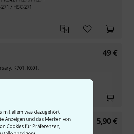
D-271 / HSC-271
49
€
sary, K701, K601,
is mit allem was dazugehört
5,90
€
rte Anzeigen und das Merken von
von Cookies für Präferenzen,
u (
alle anzeigen
).