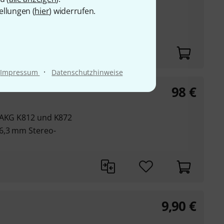
auf 6,3 mm
ellungen (
hier
) widerrufen.
·
Impressum
Datenschutzhinweise
98
€
r AKG K812 und K872
 6,3 mm Stereo-
9,90
€