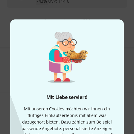
-43%
UVP:
114
€
Kostenloser Versand ab 29 €
Alle Preise inkl. MwSt.
Gefällt Ihnen, was Sie sehen?
Teilen
Hilfe & Feedback
Mit Liebe serviert!
Mit unseren Cookies möchten wir Ihnen ein
fluffiges Einkaufserlebnis mit allem was
dazugehört bieten. Dazu zählen zum Beispiel
passende Angebote, personalisierte Anzeigen
Thomann Newsletter