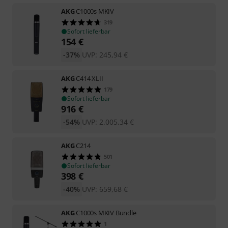
AKG
C1000s MKIV
319
Sofort lieferbar
154
€
-37%
UVP:
245,94
€
AKG
C414 XLII
179
Sofort lieferbar
916
€
-54%
UVP:
2.005,34
€
AKG
C214
501
Sofort lieferbar
398
€
-40%
UVP:
659,68
€
AKG
C1000s MKIV Bundle
1