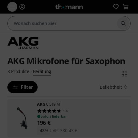
Suche 
AKG Mikrofone für Saxophon
Beratung
8
Produkte
·
Filter
Beliebtheit
AKG
C 519 M
135
Sofort lieferbar
196
€
-48%
UVP:
380,43
€