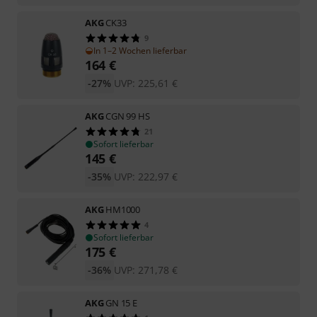
AKG
CK33
9
In 1–2 Wochen lieferbar
164
€
-27%
UVP:
225,61
€
AKG
CGN 99 HS
21
Sofort lieferbar
145
€
-35%
UVP:
222,97
€
AKG
HM1000
4
Sofort lieferbar
175
€
-36%
UVP:
271,78
€
AKG
GN 15 E