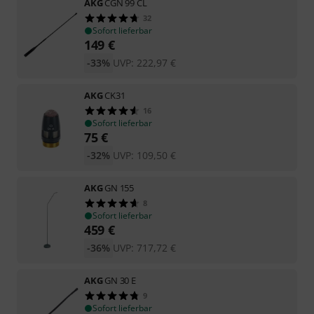
AKG
CGN 99 CL
32
Sofort lieferbar
149
€
-33%
UVP:
222,97
€
AKG
CK31
16
Sofort lieferbar
75
€
-32%
UVP:
109,50
€
AKG
GN 155
8
Sofort lieferbar
459
€
-36%
UVP:
717,72
€
AKG
GN 30 E
9
Sofort lieferbar