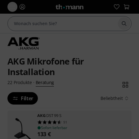
Suche 
AKG Mikrofone für
Installation
Beratung
22
Produkte
·
Filter
Beliebtheit
AKG
DST 99 S
51
Sofort lieferbar
133
€