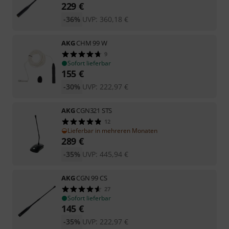
229
€
-36%
UVP:
360,18
€
AKG
CHM 99 W
9
Sofort lieferbar
155
€
-30%
UVP:
222,97
€
AKG
CGN321 STS
12
Lieferbar in mehreren Monaten
289
€
-35%
UVP:
445,94
€
AKG
CGN 99 CS
27
Sofort lieferbar
145
€
-35%
UVP:
222,97
€