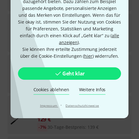
dazugehört bieten. Dazu zählen zum Beispiel
-32%
UVP:
95
€
passende Angebote, personalisierte Anzeigen
und das Merken von Einstellungen. Wenn das für
AKG
DST 99 S B-Stock
Sie okay ist, stimmen Sie der Nutzung von Cookies
für Präferenzen, Statistiken und Marketing
Sofort lieferbar
einfach durch einen Klick auf „Geht klar“ zu (
alle
115
€
anzeigen
).
-7%
30-Tage-Bestpreis
:
123
€
Sie können Ihre erteilte Zustimmung jederzeit
über die Cookie-Einstellungen (
hier
) widerrufen.
AKG
GN 30 E CK33 Bundle
In 1–2 Wochen lieferbar
Geht klar
389
€
-26%
UVP:
528,36
€
Cookies ablehnen
Weitere Infos
AKG
CGN 99 CL B-Stock
·
Impressum
Datenschutzhinweise
Sofort lieferbar
129
€
-7%
30-Tage-Bestpreis
:
139
€