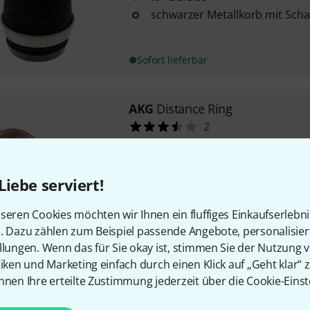
schwarzer Metallkorb mit Sch
Sofort lieferbar
AKG
Distance Ring
2
passend für C444 und C555 N
Liebe serviert!
Sofort lieferbar
seren Cookies möchten wir Ihnen ein fluffiges Einkaufserlebn
n. Dazu zählen zum Beispiel passende Angebote, personalisie
llungen. Wenn das für Sie okay ist, stimmen Sie der Nutzung 
tiken und Marketing einfach durch einen Klick auf „Geht klar“ z
Kostenloser Versand ab 2
nnen Ihre erteilte Zustimmung jederzeit über die Cookie-Einst
Alle Preise inkl. MwSt.