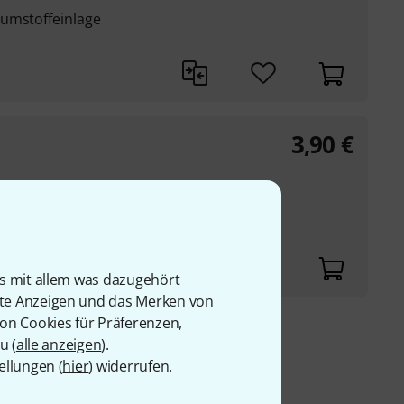
aumstoffeinlage
3,90
€
ackenbügelmikrofon
is mit allem was dazugehört
rte Anzeigen und das Merken von
von Cookies für Präferenzen,
u (
alle anzeigen
).
9 €
ellungen (
hier
) widerrufen.