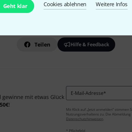
Cookies ablehnen
Weitere Infos
Geht klar
Gefällt Ihnen, was Sie sehen?
Teilen
Hilfe & Feedback
E-Mail-Adresse
*
 gewinne mit etwas Glück
50€
!
Mit Klick auf „Jetzt anmelden“ stimmen
Nutzungsverhaltens zu. Die Abmeldung is
Datenschutzhinweisen
.
* Pflichtfeld