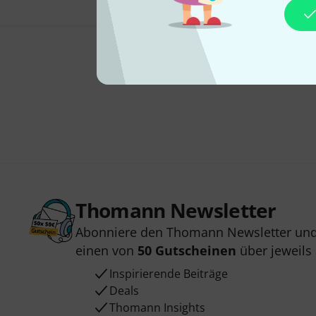
Thomann Newsletter
Abonniere den Thomann Newsletter und
einen von
50 Gutscheinen
über jeweils
Inspirierende Beiträge
Deals
Thomann Insights