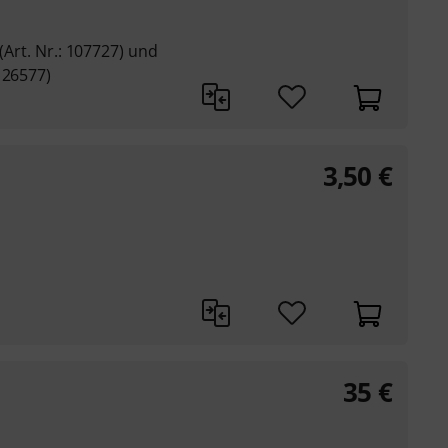
(Art. Nr.: 107727) und
126577)
3,50
€
35
€