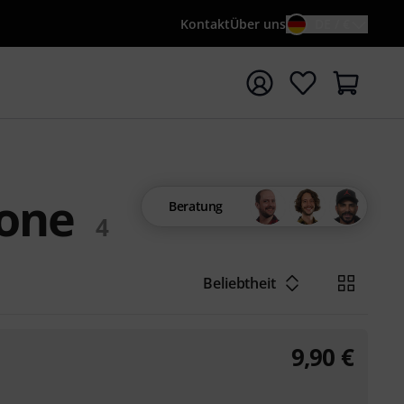
Kontakt
Über uns
DE / €
e mit Suchwort {searchTerm} starten
fone
Beratung
4
Beliebtheit
9,90
€