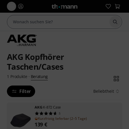
Suche 
AKG Kopfhörer
Taschen/Cases
Beratung
1
Produkte
·
Filter
Beliebtheit
AKG
K-872 Case
5
Kurzfristig lieferbar (2–5 Tage)
139
€