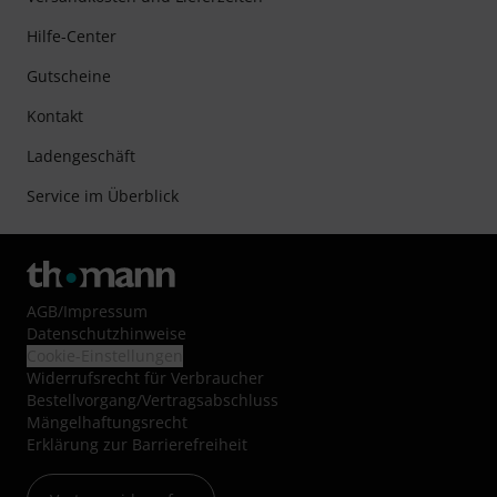
Hilfe-Center
Gutscheine
Kontakt
Ladengeschäft
Service im Überblick
AGB
/
Impressum
Datenschutzhinweise
Cookie-Einstellungen
Widerrufsrecht für Verbraucher
Bestellvorgang/Vertragsabschluss
Mängelhaftungsrecht
Erklärung zur Barrierefreiheit