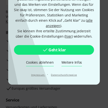
und das Merken von Einstellungen. Wenn das für
Sie okay ist, stimmen Sie der Nutzung von Cookies
Bezahlen Sie vertraulich und sicher per Nachnahme,
für Präferenzen, Statistiken und Marketing
Vorkasse, PayPal, Amazon Pay,
Klarna Sofort bezahlen
,
einfach durch einen Klick auf „Geht klar“ zu (
alle
Klarna Ratenzahlung
oder Kreditkarte.
anzeigen
).
Sie können Ihre erteilte Zustimmung jederzeit
Ihre Vorteile
über die Cookie-Einstellungen (
hier
) widerrufen.
3 Jahre Thomann Garantie
Geht klar
30 Tage Money-Back-Garantie
Reparaturservice
Cookies ablehnen
Weitere Infos
Beratung durch Fachexperten
·
Impressum
Datenschutzhinweise
Zufriedenheitsgarantie
Europas größtes Versandlager
Service
Versandkosten und Lieferzeiten