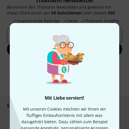
Thomann Newsletter
Abonniere den Thomann Newsletter und gewinne mit
etwas Glück einen von
50 Gutscheinen
über jeweils
50€
!
Inspirierende Beiträge
Deals
Thomann Insights
E-Mail-Adresse
*
Jetzt anmelden
Mit Klick auf „Jetzt anmelden“ stimmen Sie dem Erhalt von E-Mail-
Werbung und einer Messung des E-Mail-Nutzungsverhaltens zu. Die
Abmeldung ist jederzeit möglich. Weitere Informationen finden Sie in
unseren
Datenschutzhinweisen
.
* Pflichtfeld
Mit Liebe serviert!
Sicher einkaufen & bezahlen
Mit unseren Cookies möchten wir Ihnen ein
fluffiges Einkaufserlebnis mit allem was
dazugehört bieten. Dazu zählen zum Beispiel
passende Angebote, personalisierte Anzeigen