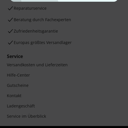
Reparaturservice
Beratung durch Fachexperten
Zufriedenheitsgarantie
Europas größtes Versandlager
Service
Versandkosten und Lieferzeiten
Hilfe-Center
Gutscheine
Kontakt
Ladengeschäft
Service im Überblick