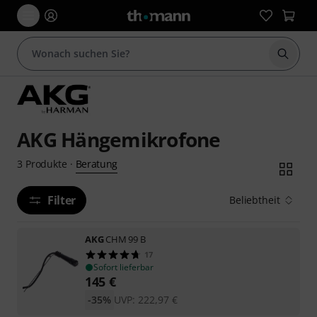
Suche 
AKG Hängemikrofone
Beratung
3
Produkte
·
Filter
Beliebtheit
AKG
CHM 99 B
17
Sofort lieferbar
145
€
-35%
UVP:
222,97
€