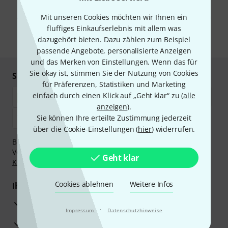
Mit Klick auf „Jetzt anmelden“ stimmen Sie dem Erhalt von E-Mail-
Werbung und einer Messung des E-Mail-Nutzungsverhaltens zu. Die
Abmeldung ist jederzeit möglich. Weitere Informationen finden Sie in
Mit unseren Cookies möchten wir Ihnen ein
unseren
Datenschutzhinweisen
.
fluffiges Einkaufserlebnis mit allem was
dazugehört bieten. Dazu zählen zum Beispiel
* Pflichtfeld
passende Angebote, personalisierte Anzeigen
und das Merken von Einstellungen. Wenn das für
Sie okay ist, stimmen Sie der Nutzung von Cookies
Sicher einkaufen & bezahlen
für Präferenzen, Statistiken und Marketing
einfach durch einen Klick auf „Geht klar“ zu (
alle
anzeigen
).
Sie können Ihre erteilte Zustimmung jederzeit
über die Cookie-Einstellungen (
hier
) widerrufen.
Bezahlen Sie vertraulich und sicher per Nachnahme,
Vorkasse, PayPal, Amazon Pay,
Klarna Sofort bezahlen
,
Geht klar
Klarna Ratenzahlung
oder Kreditkarte.
Cookies ablehnen
Weitere Infos
Ihre Vorteile
3 Jahre Thomann Garantie
·
Impressum
Datenschutzhinweise
30 Tage Money-Back-Garantie