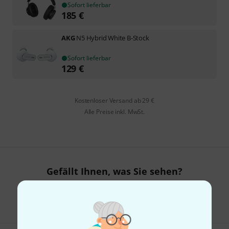
Sofort lieferbar
185
€
AKG
N5 Hybrid White B-Stock
Sofort lieferbar
129
€
Kostenloser Versand ab 29 €
Alle Preise inkl. MwSt.
Gefällt Ihnen, was Sie sehen?
Teilen
Hilfe & Feedback