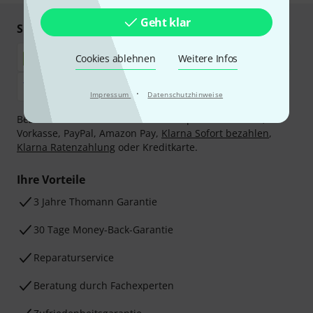
Geht klar
Sicher einkaufen & bezahlen
Cookies ablehnen
Weitere Infos
·
Impressum
Datenschutzhinweise
Bezahlen Sie vertraulich und sicher per Nachnahme,
Vorkasse, PayPal, Amazon Pay,
Klarna Sofort bezahlen
,
Klarna Ratenzahlung
oder Kreditkarte.
Ihre Vorteile
3 Jahre Thomann Garantie
30 Tage Money-Back-Garantie
Reparaturservice
Beratung durch Fachexperten