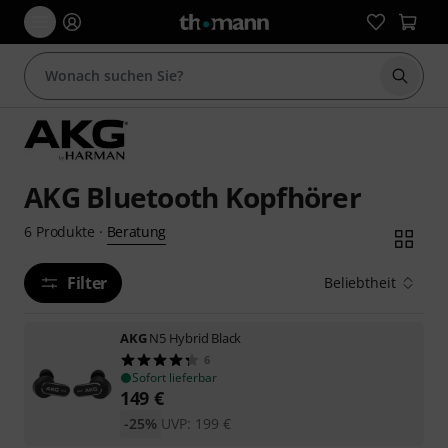
Suche 
AKG Bluetooth Kopfhörer
Beratung
6
Produkte
·
Filter
Beliebtheit
AKG
N5 Hybrid Black
6
Sofort lieferbar
149
€
-25%
UVP:
199
€