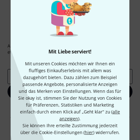
Thomann Newsletter
Abonniere den Thomann Newsletter und gewinne mit
Mit Liebe serviert!
etwas Glück einen von
50 Gutscheinen
über jeweils
50€
!
Inspirierende Beiträge
Deals
Thomann Insights
Mit unseren Cookies möchten wir Ihnen ein
fluffiges Einkaufserlebnis mit allem was
E-Mail-Adresse
*
dazugehört bieten. Dazu zählen zum Beispiel
passende Angebote, personalisierte Anzeigen
und das Merken von Einstellungen. Wenn das für
Jetzt anmelden
Sie okay ist, stimmen Sie der Nutzung von Cookies
für Präferenzen, Statistiken und Marketing
Mit Klick auf „Jetzt anmelden“ stimmen Sie dem Erhalt von E-Mail-
Werbung und einer Messung des E-Mail-Nutzungsverhaltens zu. Die
einfach durch einen Klick auf „Geht klar“ zu (
alle
Abmeldung ist jederzeit möglich. Weitere Informationen finden Sie in
anzeigen
).
unseren
Datenschutzhinweisen
.
Sie können Ihre erteilte Zustimmung jederzeit
* Pflichtfeld
über die Cookie-Einstellungen (
hier
) widerrufen.