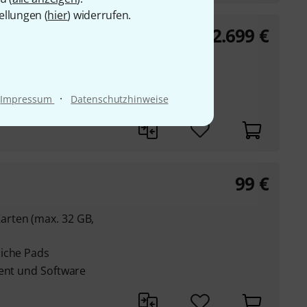
ellungen (
hier
) widerrufen.
2.699
€
 Bundle
ation
verstellbarem
·
Impressum
Datenschutzhinweise
 Speicher
99
€
rten (max. 32 GB,
liche Pads
ment und Software