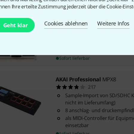
nnen Ihre erteilte Zustimmung jederzeit über die Cookie-Einst
AKAI Professional
MPC XL Case
Cookies ablehnen
Weitere Infos
8-Core-Prozessor der 2. Gener
Geht klar
10.1" Multi-Touch Display mit 
Blickwinkel
16GB RAM und 256GB interner
Sofort lieferbar
AKAI Professional
MPX8
217
Sample-Import von SD/SDHC Ka
nicht im Lieferumfang)
8 anschlag- und druckempfind
als MIDI-Controller für Equip
einsetzbar
Sofort lieferbar