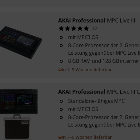
AKAI Professional
MPC Live III
32
mit MPC3 OS
8-Core-Prozessor der 2. Genera
Leistung gegenüber MPC Live II
8 GB RAM und 128 GB interner
In 7–9 Wochen lieferbar
AKAI Professional
MPC Live III 
Standalone-fähiges MPC
mit MPC3 OS
8-Core-Prozessor der 2. Genera
Leistung gegenüber MPC Live II
In 7–9 Wochen lieferbar