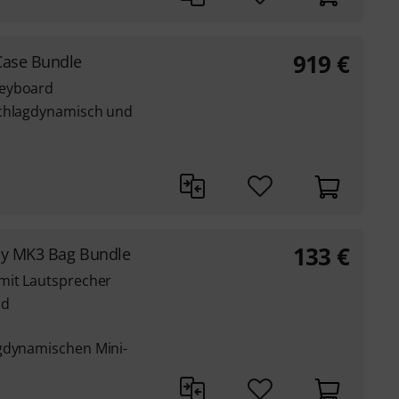
919
€
Case Bundle
Keyboard
schlagdynamisch und
133
€
ay MK3 Bag Bundle
mit Lautsprecher
nd
agdynamischen Mini-