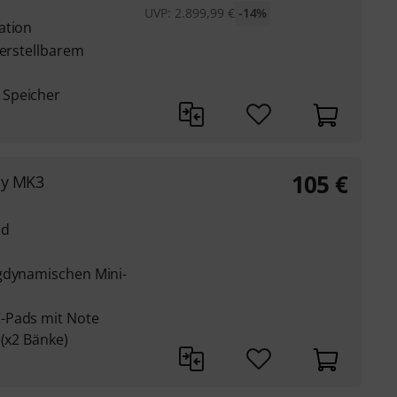
UVP:
2.899,99
€
-14%
ation
verstellbarem
 Speicher
105
€
ay MK3
nd
agdynamischen Mini-
-Pads mit Note
 (x2 Bänke)