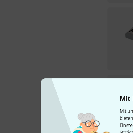
Mit 
Mit un
biete
Einste
Statis