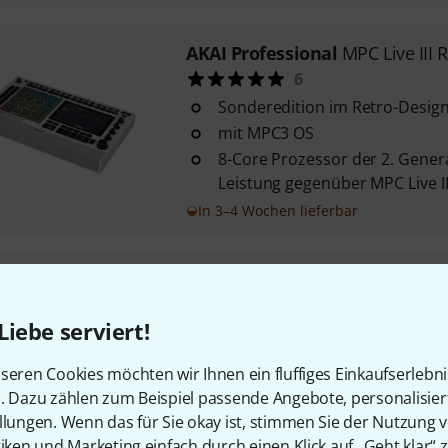
AKAI Professional
MPC Live III 
6
Sonderedition im Retro-Desig
mit MPC3 OS
8-Core Prozessor der 2. Genera
Leistung gegenüber MPC Live II
In 3–4 Wochen lieferbar
AKAI Professional
MPC Studio
53
Liebe serviert!
16 anschlagdynamische RGB-Pa
zuweisbarer Touch Strip-Contr
seren Cookies möchten wir Ihnen ein fluffiges Einkaufserlebn
Farb-LCD-Anzeige
n. Dazu zählen zum Beispiel passende Angebote, personalisie
llungen. Wenn das für Sie okay ist, stimmen Sie der Nutzung 
Sofort lieferbar
tiken und Marketing einfach durch einen Klick auf „Geht klar“ z