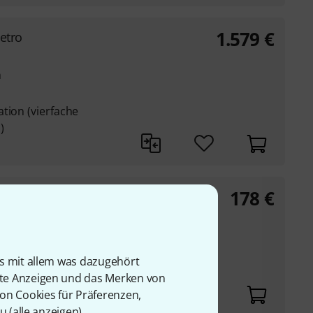
1.579
€
Retro
n
tion (vierfache
)
178
€
ds in voller Größe
oller (140 mm)
is mit allem was dazugehört
rte Anzeigen und das Merken von
von Cookies für Präferenzen,
u (
alle anzeigen
).