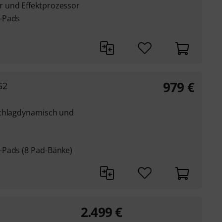
 und Effektprozessor
-Pads
979
€
G2
schlagdynamisch und
-Pads (8 Pad-Bänke)
2.499
€