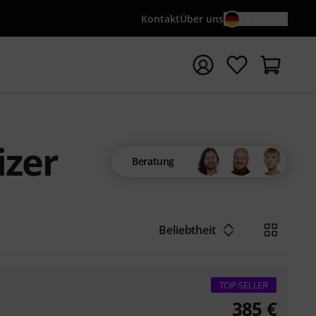
Kontakt
Über uns
DE / €
e mit Suchwort {searchTerm} starten
izer
Beratung
Beliebtheit
TOP-SELLER
385
€