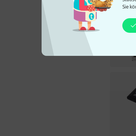
Sie kö