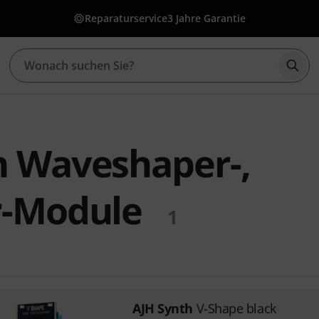
Reparaturservice
3 Jahre Garantie
Such
h Waveshaper-,
r-Module
1
AJH Synth
V-Shape black