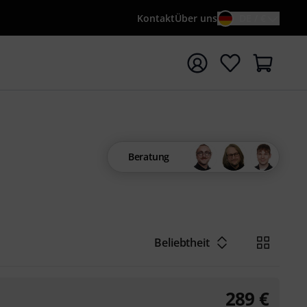
Kontakt
Über uns
DE / €
e mit Suchwort {searchTerm} starten
Beratung
Beliebtheit
289
€