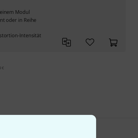
 einem Modul
nt oder in Reihe
tortion-Intensität
9 €