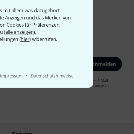
is mit allem was dazugehört
rte Anzeigen und das Merken von
von Cookies für Präferenzen,
u (
alle anzeigen
).
ellungen (
hier
) widerrufen.
Jetzt anmelden
·
Impressum
Datenschutzhinweise
 Sie dem Erhalt von E-Mail-Werbung und einer Messung des E-Mail-
t jederzeit möglich. Weitere Informationen finden Sie in unseren
Service