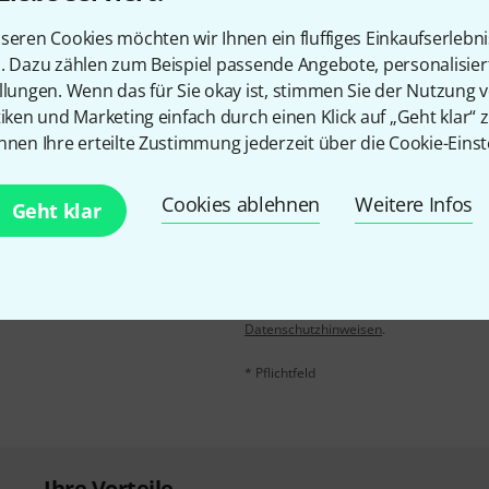
seren Cookies möchten wir Ihnen ein fluffiges Einkaufserlebn
Teilen
Hilfe & Feedback
n. Dazu zählen zum Beispiel passende Angebote, personalisie
llungen. Wenn das für Sie okay ist, stimmen Sie der Nutzung 
tiken und Marketing einfach durch einen Klick auf „Geht klar“ z
nnen Ihre erteilte Zustimmung jederzeit über die Cookie-Einst
Cookies ablehnen
Weitere Infos
Geht klar
E-Mail-Adresse
*
 gewinne mit etwas Glück
50€
!
Mit Klick auf „Jetzt anmelden“ stimmen
Nutzungsverhaltens zu. Die Abmeldung is
Datenschutzhinweisen
.
* Pflichtfeld
Ihre Vorteile