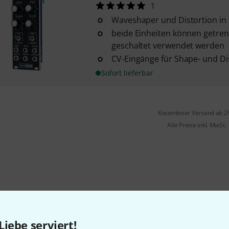
1
Waveshaper und Distortion in
beide Einheiten können getren
geschaltet verwendet werden
CV-Eingänge für Shape- und Dis
Sofort lieferbar
Kostenloser Versand ab 2
Alle Preise inkl. MwSt.
Gefällt Ihnen, was Sie sehen?
Liebe serviert!