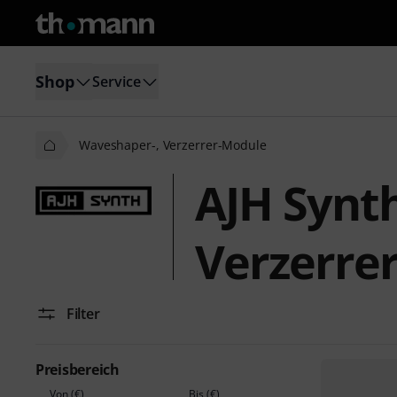
Shop
Service
Waveshaper-, Verzerrer-Module
AJH Synt
Verzerre
Filter
Preisbereich
Von (€)
Bis (€)