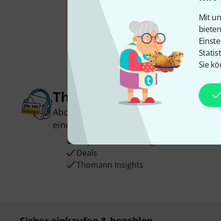
Mit un
biete
Einste
Statis
Sie kö
Thomann Newsletter
Abonniere den Thomann Newsletter und
einen von
50 Gutscheinen
über jeweils
Inspirierende Beiträge
Deals
Thomann Insights
Sicher einkaufen & bezahlen