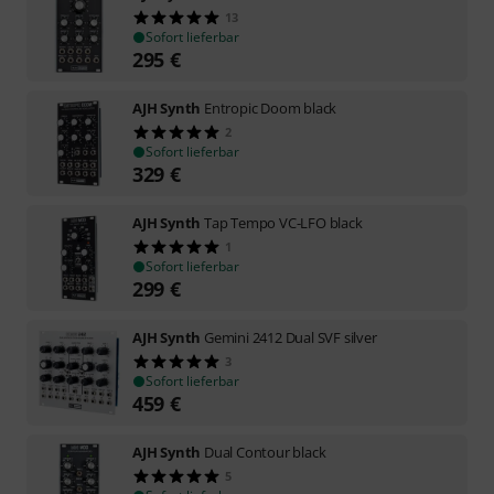
13
Sofort lieferbar
295
€
AJH Synth
Entropic Doom black
2
Sofort lieferbar
329
€
AJH Synth
Tap Tempo VC-LFO black
1
Sofort lieferbar
299
€
AJH Synth
Gemini 2412 Dual SVF silver
3
Sofort lieferbar
459
€
AJH Synth
Dual Contour black
5