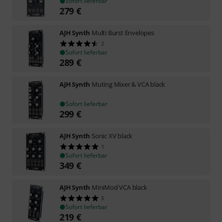
Sofort lieferbar
279
€
AJH Synth
Multi Burst Envelopes
2
Sofort lieferbar
289
€
AJH Synth
Muting Mixer & VCA black
Sofort lieferbar
299
€
AJH Synth
Sonic XV black
1
Sofort lieferbar
349
€
AJH Synth
MiniMod VCA black
5
Sofort lieferbar
219
€