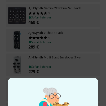
AJH Synth
Gemini 2412 Dual SVF black
3
Sofort lieferbar
469
€
AJH Synth
V-Shape black
1
Sofort lieferbar
289
€
AJH Synth
Multi Burst Envelopes Silver
Sofort lieferbar
279
€
AJH Synth
Matrix VCF black
1
Sofort lieferbar
389
€