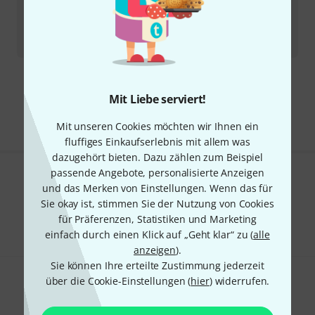
AJH Synth
Gemini 2412 Dual SVF s B-Stock
Sofort lieferbar
425
€
Kostenloser Versand ab 29 €
Mit Liebe serviert!
Alle Preise inkl. MwSt.
Mit unseren Cookies möchten wir Ihnen ein
fluffiges Einkaufserlebnis mit allem was
dazugehört bieten. Dazu zählen zum Beispiel
passende Angebote, personalisierte Anzeigen
Gefällt Ihnen, was Sie sehen?
und das Merken von Einstellungen. Wenn das für
Sie okay ist, stimmen Sie der Nutzung von Cookies
Teilen
Hilfe & Feedback
für Präferenzen, Statistiken und Marketing
einfach durch einen Klick auf „Geht klar“ zu (
alle
anzeigen
).
Sie können Ihre erteilte Zustimmung jederzeit
über die Cookie-Einstellungen (
hier
) widerrufen.