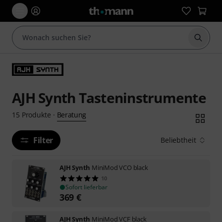
Suche 
AJH Synth Tasteninstrumente
Beratung
15
Produkte
·
Filter
Beliebtheit
AJH Synth
MiniMod VCO black
10
Sofort lieferbar
369
€
AJH Synth
MiniMod VCF black