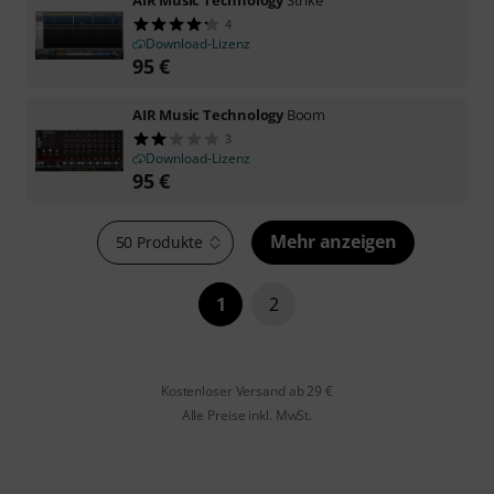
4
Download-Lizenz
95
€
AIR Music Technology
Boom
3
Download-Lizenz
95
€
Mehr anzeigen
50 Produkte
1
2
Kostenloser Versand ab 29 €
Alle Preise inkl. MwSt.