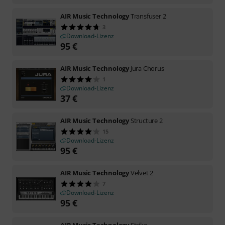
AIR Music Technology
Transfuser 2
3
Download-Lizenz
95
€
AIR Music Technology
Jura Chorus
1
Download-Lizenz
37
€
AIR Music Technology
Structure 2
15
Download-Lizenz
95
€
AIR Music Technology
Velvet 2
7
Download-Lizenz
95
€
AIR Music Technology
Strike