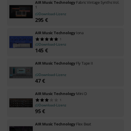
AIR Music Technology
Fabric Vintage Synths Vol.
1
Download-Lizenz
295
€
AIR Music Technology
Iona
1
Download-Lizenz
145
€
AIR Music Technology
Fly Tape II
Download-Lizenz
47
€
AIR Music Technology
Mini D
1
Download-Lizenz
95
€
AIR Music Technology
Flex Beat