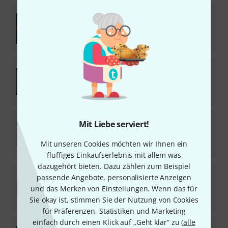
AIR Music Technology
The Keys Collection
1
Download-Lizenz
245
€
AIR Music Technology
Hybrid 3
66
Download-Lizenz
95
€
AIR Music Technology
Sprite
Mit Liebe serviert!
Download-Lizenz
Mit unseren Cookies möchten wir Ihnen ein
95
€
fluffiges Einkaufserlebnis mit allem was
dazugehört bieten. Dazu zählen zum Beispiel
AIR Music Technology
Creative FX Collection Plus
passende Angebote, personalisierte Anzeigen
9
und das Merken von Einstellungen. Wenn das für
Download-Lizenz
Sie okay ist, stimmen Sie der Nutzung von Cookies
195
€
für Präferenzen, Statistiken und Marketing
einfach durch einen Klick auf „Geht klar“ zu (
alle
AIR Music Technology
Hype