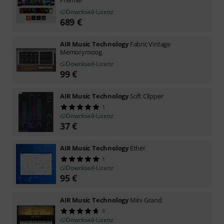
Download-Lizenz
689
€
AIR Music Technology
Fabric Vintage
Memorymoog
Download-Lizenz
99
€
AIR Music Technology
Soft Clipper
1
Download-Lizenz
37
€
AIR Music Technology
Ether
1
Download-Lizenz
95
€
AIR Music Technology
Mini Grand
6
Download-Lizenz