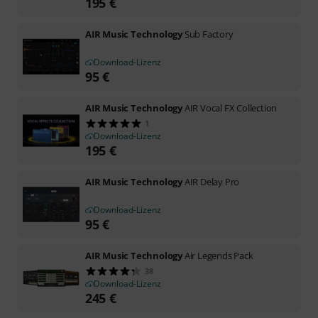
195
€
AIR Music Technology
Sub Factory
Download-Lizenz
95
€
AIR Music Technology
AIR Vocal FX Collection
1
Download-Lizenz
195
€
AIR Music Technology
AIR Delay Pro
Download-Lizenz
95
€
AIR Music Technology
Air Legends Pack
38
Download-Lizenz
245
€