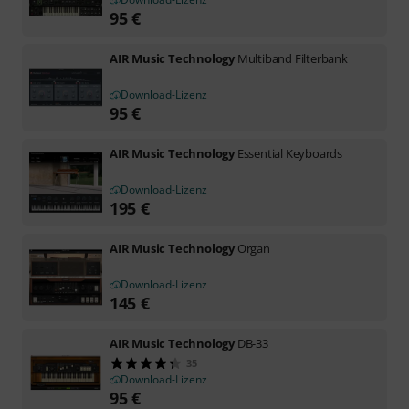
95
€
AIR Music Technology
Multiband Filterbank
Download-Lizenz
95
€
AIR Music Technology
Essential Keyboards
Download-Lizenz
195
€
AIR Music Technology
Organ
Download-Lizenz
145
€
AIR Music Technology
DB-33
35
Download-Lizenz
95
€