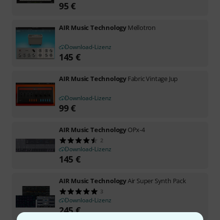
95
€
AIR Music Technology
Mellotron
Download-Lizenz
145
€
AIR Music Technology
Fabric Vintage Jup
Download-Lizenz
99
€
AIR Music Technology
OPx-4
2
Download-Lizenz
145
€
AIR Music Technology
Air Super Synth Pack
3
Download-Lizenz
245
€