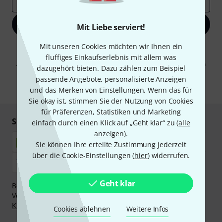
E-Mail-Adresse
*
Jetzt anmelden
Mit Liebe serviert!
Mit unseren Cookies möchten wir Ihnen ein
Mit Klick auf „Jetzt anmelden“ stimmen Sie dem Erhalt von E-Mail-
Werbung und einer Messung des E-Mail-Nutzungsverhaltens zu. Die
fluffiges Einkaufserlebnis mit allem was
Abmeldung ist jederzeit möglich. Weitere Informationen finden Sie in
dazugehört bieten. Dazu zählen zum Beispiel
unseren
Datenschutzhinweisen
.
passende Angebote, personalisierte Anzeigen
* Pflichtfeld
und das Merken von Einstellungen. Wenn das für
Sie okay ist, stimmen Sie der Nutzung von Cookies
für Präferenzen, Statistiken und Marketing
Sicher einkaufen & bezahlen
einfach durch einen Klick auf „Geht klar“ zu (
alle
anzeigen
).
Sie können Ihre erteilte Zustimmung jederzeit
über die Cookie-Einstellungen (
hier
) widerrufen.
Geht klar
Bezahlen Sie vertraulich und sicher per Nachnahme,
Vorkasse, PayPal, Amazon Pay,
Klarna Sofort bezahlen
,
Klarna Ratenzahlung
oder Kreditkarte.
Cookies ablehnen
Weitere Infos