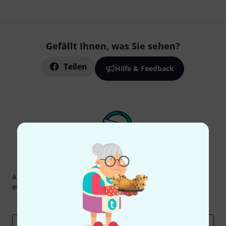
Gefällt Ihnen, was Sie sehen?
Teilen
Hilfe & Feedback
Thomann Newsletter
Abonniere den Thomann Newsletter und gewinne mit
etwas Glück einen von
50 Gutscheinen
über jeweils
50€
!
Inspirierende Beiträge
Deals
Thomann Insights