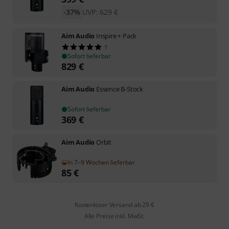
-37%
UVP:
629
€
Aim Audio
Inspire + Pack
1
Sofort lieferbar
829
€
Aim Audio
Essence B-Stock
Sofort lieferbar
369
€
Aim Audio
Orbit
In 7–9 Wochen lieferbar
85
€
Kostenloser Versand ab 29 €
Alle Preise inkl. MwSt.