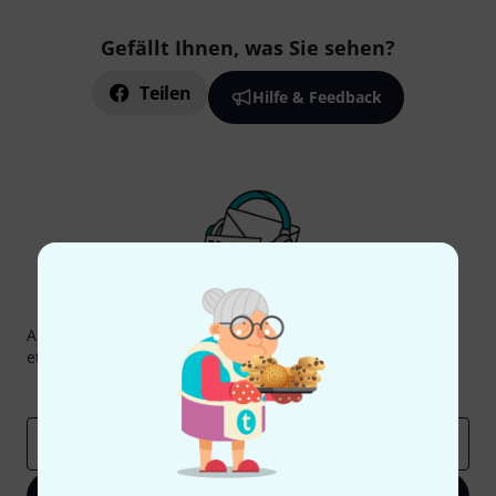
Gefällt Ihnen, was Sie sehen?
Teilen
Hilfe & Feedback
Thomann Newsletter
Abonniere den Thomann Newsletter und gewinne mit
etwas Glück einen von
50 Gutscheinen
über jeweils
50€
!
Inspirierende Beiträge
Deals
Thomann Insights
E-Mail-Adresse
*