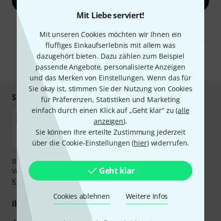
Jetzt anmelden
Mit Liebe serviert!
Mit Klick auf „Jetzt anmelden“ stimmen Sie dem Erhalt von E-Mail-
Werbung und einer Messung des E-Mail-Nutzungsverhaltens zu. Die
Mit unseren Cookies möchten wir Ihnen ein
Abmeldung ist jederzeit möglich. Weitere Informationen finden Sie in
fluffiges Einkaufserlebnis mit allem was
unseren
Datenschutzhinweisen
.
dazugehört bieten. Dazu zählen zum Beispiel
* Pflichtfeld
passende Angebote, personalisierte Anzeigen
und das Merken von Einstellungen. Wenn das für
Sie okay ist, stimmen Sie der Nutzung von Cookies
Sicher einkaufen & bezahlen
für Präferenzen, Statistiken und Marketing
einfach durch einen Klick auf „Geht klar“ zu (
alle
anzeigen
).
Sie können Ihre erteilte Zustimmung jederzeit
über die Cookie-Einstellungen (
hier
) widerrufen.
Bezahlen Sie vertraulich und sicher per Nachnahme,
Geht klar
Vorkasse, PayPal, Amazon Pay,
Klarna Sofort bezahlen
,
Klarna Ratenzahlung
oder Kreditkarte.
Cookies ablehnen
Weitere Infos
Ihre Vorteile
3 Jahre Thomann Garantie
·