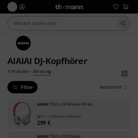
Suche 
AIAIAI DJ-Kopfhörer
Beratung
4
Produkte
·
Filter
Beliebtheit
AIAIAI
TMA-2 DJ Wireless White
In 1–2 Wochen lieferbar
299
€
AIAIAI
TMA-2 DJ Wireless