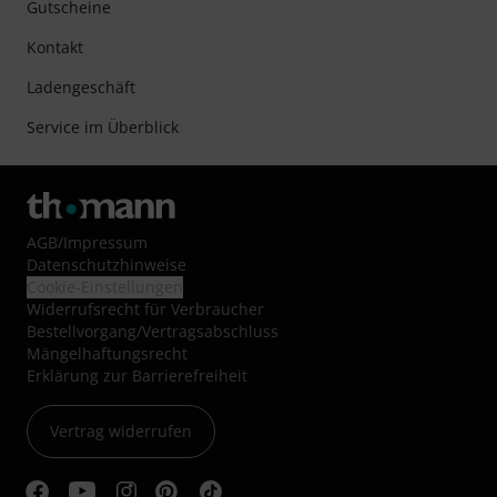
Gutscheine
Kontakt
Ladengeschäft
Service im Überblick
AGB
/
Impressum
Datenschutzhinweise
Cookie-Einstellungen
Widerrufsrecht für Verbraucher
Bestellvorgang/Vertragsabschluss
Mängelhaftungsrecht
Erklärung zur Barrierefreiheit
Vertrag widerrufen