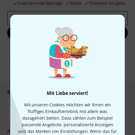
Inspirierende Beiträge
Deals
Thomann Insights
E-Mail-Adresse
*
Jetzt anmelden
Mit Klick auf „Jetzt anmelden“ stimmen Sie dem Erhalt von E-Mail-
Werbung und einer Messung des E-Mail-Nutzungsverhaltens zu. Die
Abmeldung ist jederzeit möglich. Weitere Informationen finden Sie in
unseren
Datenschutzhinweisen
.
* Pflichtfeld
Sicher einkaufen & bezahlen
Mit Liebe serviert!
Mit unseren Cookies möchten wir Ihnen ein
fluffiges Einkaufserlebnis mit allem was
dazugehört bieten. Dazu zählen zum Beispiel
passende Angebote, personalisierte Anzeigen
Bezahlen Sie vertraulich und sicher per Nachnahme,
und das Merken von Einstellungen. Wenn das für