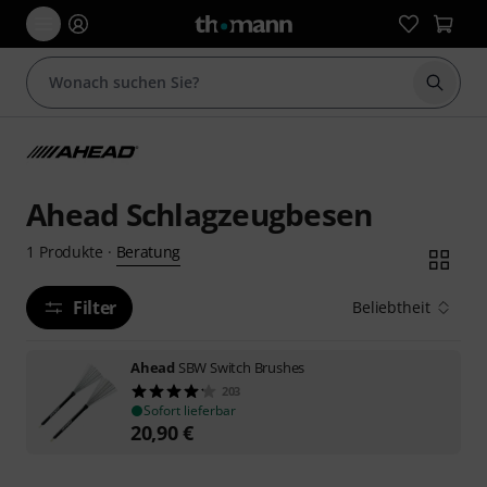
Suche 
Ahead Schlagzeugbesen
Beratung
1
Produkte
·
Filter
Beliebtheit
Ahead
SBW Switch Brushes
203
Sofort lieferbar
20,90
€