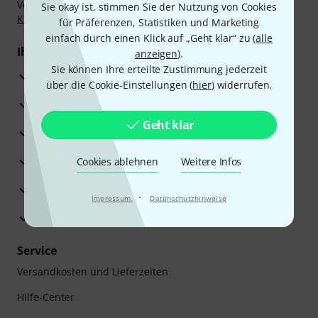
Vorkasse, PayPal, Amazon Pay,
Klarna Sofort bezahlen
,
Sie okay ist, stimmen Sie der Nutzung von Cookies
Klarna Ratenzahlung
oder Kreditkarte.
für Präferenzen, Statistiken und Marketing
einfach durch einen Klick auf „Geht klar“ zu (
alle
Ihre Vorteile
anzeigen
).
Sie können Ihre erteilte Zustimmung jederzeit
3 Jahre Thomann Garantie
über die Cookie-Einstellungen (
hier
) widerrufen.
30 Tage Money-Back-Garantie
Geht klar
Reparaturservice
Beratung durch Fachexperten
Cookies ablehnen
Weitere Infos
Zufriedenheitsgarantie
·
Impressum
Datenschutzhinweise
Europas größtes Versandlager
Service
Versandkosten und Lieferzeiten
Hilfe-Center