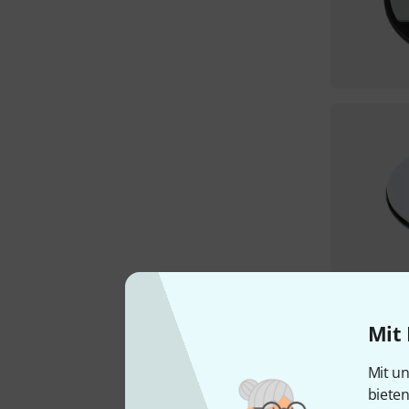
Mit 
Mit un
biete