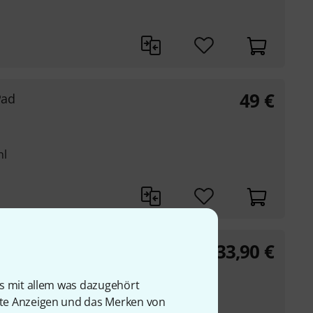
49
€
Pad
hl
33,90
€
ad Red
is mit allem was dazugehört
 von Genauigkeit,
rte Anzeigen und das Merken von
eit und Ausdauer