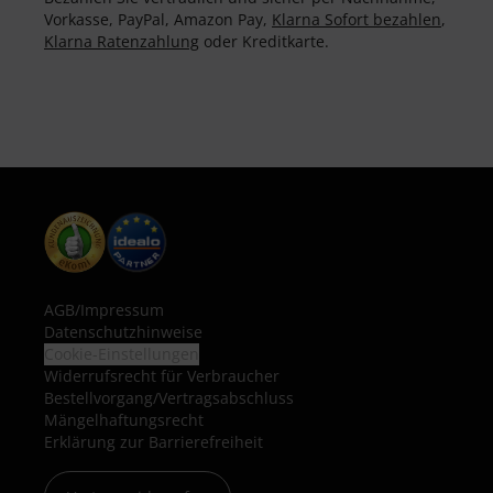
Vorkasse, PayPal, Amazon Pay,
Klarna Sofort bezahlen
,
Klarna Ratenzahlung
oder Kreditkarte.
AGB
/
Impressum
Datenschutzhinweise
Cookie-Einstellungen
Widerrufsrecht für Verbraucher
Bestellvorgang/Vertragsabschluss
Mängelhaftungsrecht
Erklärung zur Barrierefreiheit