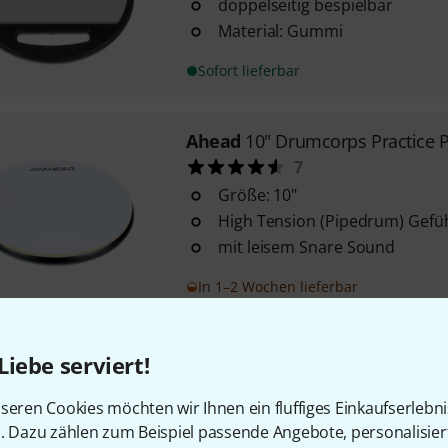
doppelseitig bespielbar
Material: Gummi
Sofort lieferbar
Ahead
10" Drumcorps Practice 
7
Größe: 10"
High Tension (Pipedrum) Gefü
mit leisem Snare Sound
In 1–2 Wochen lieferbar
Ahead
Wicked Chops Practice P
Liebe serviert!
13
seren Cookies möchten wir Ihnen ein fluffiges Einkaufserlebn
sehr kompaktes Pad zum Üben
n. Dazu zählen zum Beispiel passende Angebote, personalisie
Dynamik, Kraft, Geschwindigk