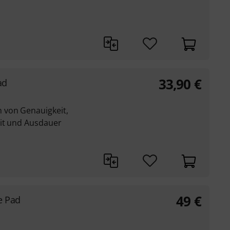
33,90
€
ad
 von Genauigkeit,
eit und Ausdauer
49
€
e Pad