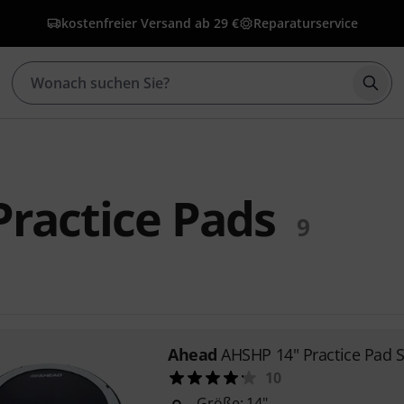
kostenfreier Versand ab 29 €
Reparaturservice
Such
ractice Pads
9
Ahead
AHSHP 14" Practice Pad 
10
Größe: 14"