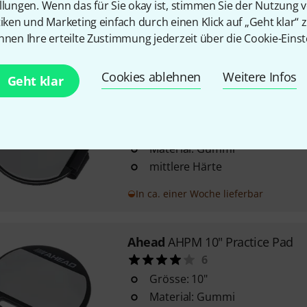
llungen. Wenn das für Sie okay ist, stimmen Sie der Nutzung 
passt in jede Hosentasche
tiken und Marketing einfach durch einen Klick auf „Geht klar“ z
Durchmesser: 4,45 cm
nnen Ihre erteilte Zustimmung jederzeit über die Cookie-Einst
In 1–2 Wochen lieferbar
Cookies ablehnen
Weitere Infos
Geht klar
Ahead
AKPP 5" Practice Knee Pa
36
Grösse: 5"
Material: Gummi
mittlere Härte
In ca. einer Woche lieferbar
Ahead
AHPM 10" Practice Pad
6
Grösse: 10"
Material: Gummi