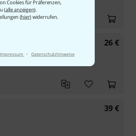
von Cookies für Präferenzen,
u (
alle anzeigen
).
ellungen (
hier
) widerrufen.
26
€
d
·
Impressum
Datenschutzhinweise
39
€