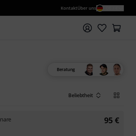
Kontakt
Über uns
DE / €
e mit Suchwort {searchTerm} starten
Beratung
Beliebtheit
95
€
Snare