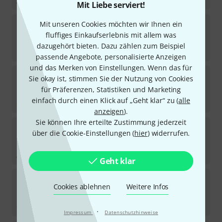
Mit Liebe serviert!
Agner
5B Hickory Light
Mit unseren Cookies möchten wir Ihnen ein
15
fluffiges Einkaufserlebnis mit allem was
Sofort lieferbar
dazugehört bieten. Dazu zählen zum Beispiel
14,90
€
passende Angebote, personalisierte Anzeigen
und das Merken von Einstellungen. Wenn das für
Agner
5B UV Hickory Yellow
Sie okay ist, stimmen Sie der Nutzung von Cookies
21
für Präferenzen, Statistiken und Marketing
Lieferbar in mehreren Monaten
einfach durch einen Klick auf „Geht klar“ zu (
alle
19,50
€
anzeigen
).
Sie können Ihre erteilte Zustimmung jederzeit
Agner
7A Hickory Heavy
über die Cookie-Einstellungen (
hier
) widerrufen.
14
Sofort lieferbar
13,50
€
Geht klar
Agner
5A Hickory Nylon Tip Medium
Cookies ablehnen
Weitere Infos
30
Sofort lieferbar
14,50
€
·
Impressum
Datenschutzhinweise