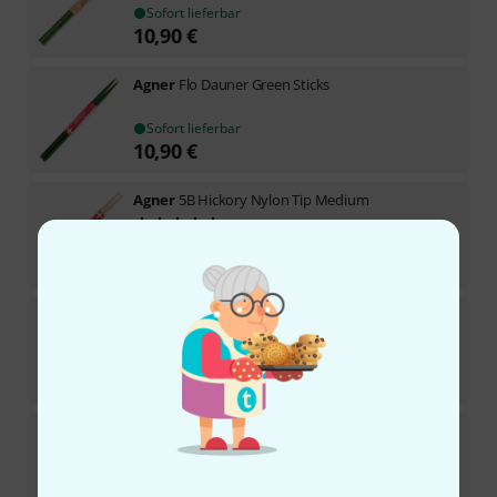
Sofort lieferbar
10,90
€
Agner
Flo Dauner Green Sticks
Sofort lieferbar
10,90
€
Agner
5B Hickory Nylon Tip Medium
11
Sofort lieferbar
14,50
€
Agner
SD-40 Maple
1
Sofort lieferbar
13,90
€
Agner
DW Hickory Light
9
Sofort lieferbar
13,90
€