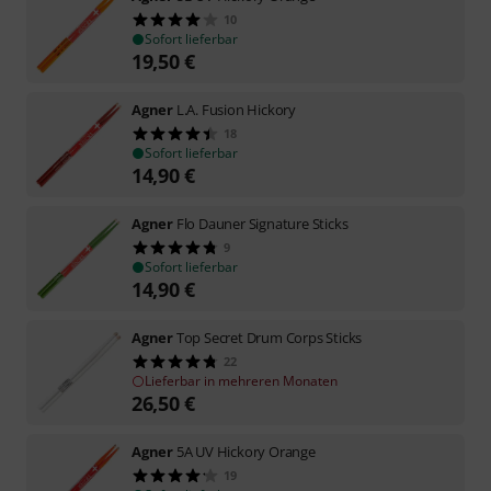
10
Sofort lieferbar
19,50
€
Agner
L.A. Fusion Hickory
18
Sofort lieferbar
14,90
€
Agner
Flo Dauner Signature Sticks
9
Sofort lieferbar
14,90
€
Agner
Top Secret Drum Corps Sticks
22
Lieferbar in mehreren Monaten
26,50
€
Agner
5A UV Hickory Orange
19