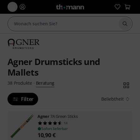
Suche 
Agner Drumsticks und
Mallets
Beratung
38
Produkte
·
Filter
Beliebtheit
Agner
7A Green Sticks
14
Sofort lieferbar
10,90
€