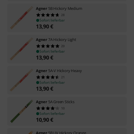
Agner
5B Hickory Medium
28
Sofort lieferbar
13,90
€
Agner
7A Hickory Light
20
Sofort lieferbar
13,90
€
Agner
5A-V Hickory Heavy
21
Sofort lieferbar
13,90
€
Agner
5A Green Sticks
10
Sofort lieferbar
10,90
€
Agner
5B UV Hickory Orange