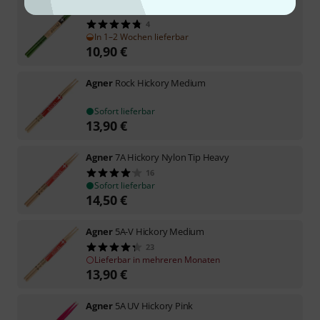
Agner
Rock Green Sticks
4
In 1–2 Wochen lieferbar
10,90
€
Agner
Rock Hickory Medium
Sofort lieferbar
13,90
€
Agner
7A Hickory Nylon Tip Heavy
16
Sofort lieferbar
14,50
€
Agner
5A-V Hickory Medium
23
Lieferbar in mehreren Monaten
13,90
€
Agner
5A UV Hickory Pink