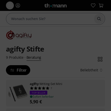
Suche 
agifty Stifte
Beratung
9
Produkte
·
Filter
Beliebtheit
agifty
Writing-Set Mini
7
TOP-SELLER
Sofort lieferbar
5,90
€