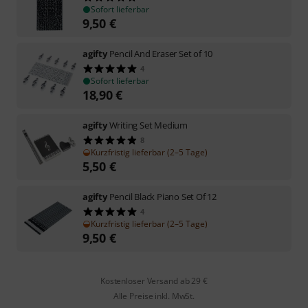
Sofort lieferbar
9,50
€
agifty
Pencil And Eraser Set of 10
4
Sofort lieferbar
18,90
€
agifty
Writing Set Medium
8
Kurzfristig lieferbar (2–5 Tage)
5,50
€
agifty
Pencil Black Piano Set Of 12
4
Kurzfristig lieferbar (2–5 Tage)
9,50
€
Kostenloser Versand ab 29 €
Alle Preise inkl. MwSt.