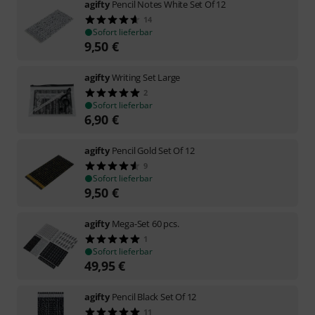
agifty
Pencil Notes White Set Of 12
14
Sofort lieferbar
9,50
€
agifty
Writing Set Large
2
Sofort lieferbar
6,90
€
agifty
Pencil Gold Set Of 12
9
Sofort lieferbar
9,50
€
agifty
Mega-Set 60 pcs.
1
Sofort lieferbar
49,95
€
agifty
Pencil Black Set Of 12
11