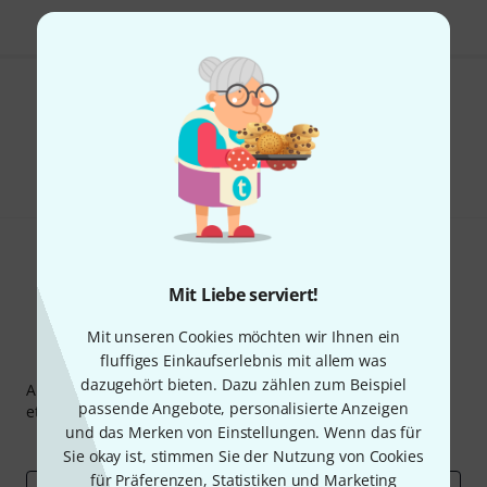
Gefällt Ihnen, was Sie sehen?
Teilen
Hilfe & Feedback
Mit Liebe serviert!
Mit unseren Cookies möchten wir Ihnen ein
Thomann Newsletter
fluffiges Einkaufserlebnis mit allem was
dazugehört bieten. Dazu zählen zum Beispiel
Abonniere den Thomann Newsletter und gewinne mit
passende Angebote, personalisierte Anzeigen
etwas Glück einen von
50 Gutscheinen
über jeweils
50€
!
und das Merken von Einstellungen. Wenn das für
Inspirierende Beiträge
Deals
Thomann Insights
Sie okay ist, stimmen Sie der Nutzung von Cookies
für Präferenzen, Statistiken und Marketing