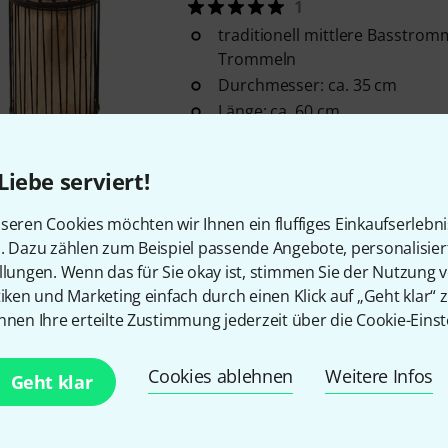
1
traditionell mittlere Basstr
Trommeln
Durchmesser: ca. 35 cm
Länge: ca. 60 cm
Sofort lieferbar
Liebe serviert!
Kostenloser Versand ab 2
seren Cookies möchten wir Ihnen ein fluffiges Einkaufserlebn
Alle Preise inkl. MwSt.
n. Dazu zählen zum Beispiel passende Angebote, personalisie
llungen. Wenn das für Sie okay ist, stimmen Sie der Nutzung 
tiken und Marketing einfach durch einen Klick auf „Geht klar“ z
nnen Ihre erteilte Zustimmung jederzeit über die Cookie-Einst
Gefällt Ihnen, was Sie sehen?
Cookies ablehnen
Weitere Infos
Geht klar
Teilen
Hilfe & Feedback