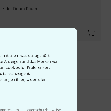
ommel der Doum Doum-
9 €
is mit allem was dazugehört
rte Anzeigen und das Merken von
von Cookies für Präferenzen,
u (
alle anzeigen
).
ellungen (
hier
) widerrufen.
·
Impressum
Datenschutzhinweise