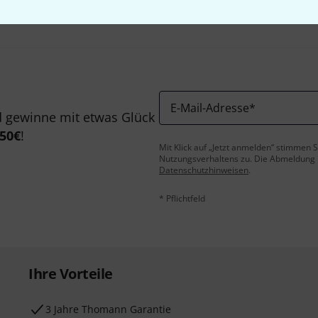
E-Mail-Adresse
*
 gewinne mit etwas Glück
50€
!
Mit Klick auf „Jetzt anmelden“ stimmen
Nutzungsverhaltens zu. Die Abmeldung is
Datenschutzhinweisen
.
* Pflichtfeld
Ihre Vorteile
3 Jahre Thomann Garantie