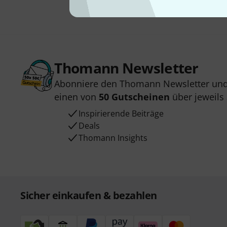
Thomann Newsletter
Abonniere den Thomann Newsletter und
einen von
50 Gutscheinen
über jeweils
Inspirierende Beiträge
Deals
Thomann Insights
Sicher einkaufen & bezahlen