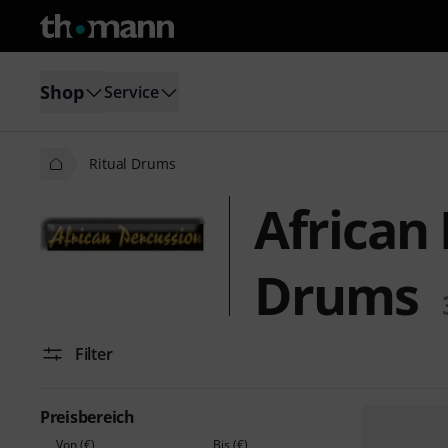
Shop
Service
Ritual Drums
African 
Drums
Filter
Preisbereich
Von (€)
Bis (€)