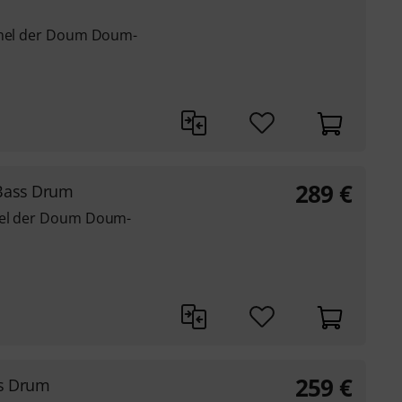
ommel der Doum Doum-
289
€
Bass Drum
mel der Doum Doum-
259
€
s Drum