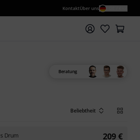
Kontakt
Über uns
DE / €
e mit Suchwort {searchTerm} starten
Beratung
Beliebtheit
209
€
ss Drum