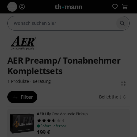
Suche 
AER Preamp/ Tonabnehmer
Komplettsets
Beratung
1
Produkte
·
Filter
Beliebtheit
AER
Lily One Acoustic Pickup
6
Sofort lieferbar
199
€