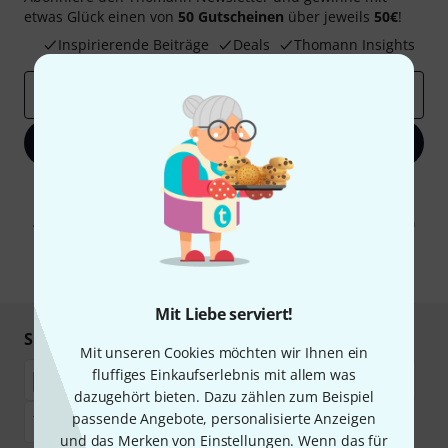
etwas Glück einen von
50 Gutscheinen
über jeweils
50€
!
Inspirierende Beiträge
Deals
Thomann Insights
E-Mail-Adresse
*
Jetzt anmelden
Mit Klick auf „Jetzt anmelden“ stimmen Sie dem Erhalt von E-Mail-
Werbung und einer Messung des E-Mail-Nutzungsverhaltens zu. Die
Abmeldung ist jederzeit möglich. Weitere Informationen finden Sie in
unseren
Datenschutzhinweisen
.
* Pflichtfeld
Mit Liebe serviert!
Sicher einkaufen & bezahlen
Mit unseren Cookies möchten wir Ihnen ein
fluffiges Einkaufserlebnis mit allem was
dazugehört bieten. Dazu zählen zum Beispiel
passende Angebote, personalisierte Anzeigen
und das Merken von Einstellungen. Wenn das für