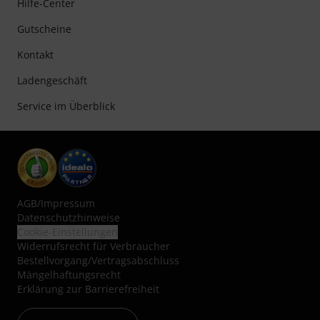
Hilfe-Center
Gutscheine
Kontakt
Ladengeschäft
Service im Überblick
AGB
/
Impressum
Datenschutzhinweise
Cookie-Einstellungen
Widerrufsrecht für Verbraucher
Bestellvorgang/Vertragsabschluss
Mängelhaftungsrecht
Erklärung zur Barrierefreiheit