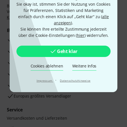
Sie okay ist, stimmen Sie der Nutzung von Cookies
Bezahlen Sie vertraulich und sicher per Nachnahme,
für Präferenzen, Statistiken und Marketing
Vorkasse, PayPal, Amazon Pay,
Klarna Sofort bezahlen
,
einfach durch einen Klick auf „Geht klar“ zu (
alle
Klarna Ratenzahlung
oder Kreditkarte.
anzeigen
).
Sie können Ihre erteilte Zustimmung jederzeit
Ihre Vorteile
über die Cookie-Einstellungen (
hier
) widerrufen.
3 Jahre Thomann Garantie
30 Tage Money-Back-Garantie
Geht klar
Reparaturservice
Cookies ablehnen
Weitere Infos
Beratung durch Fachexperten
·
Impressum
Datenschutzhinweise
Zufriedenheitsgarantie
Europas größtes Versandlager
Service
Versandkosten und Lieferzeiten