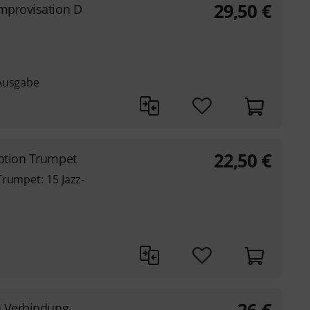
29,50
€
Improvisation D
 Ausgabe
22,50
€
eption Trumpet
rumpet: 15 Jazz-
-I Verbindung