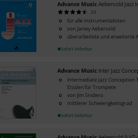
Advance Music
Aebersold Jazz 
24
für alle Instrumentalisten
von Jamey Aebersold
überarbeitete und erweiterte
Sofort lieferbar
Advance Music
Inter Jazz Conc
Intermediate Jazz Conception T
Etüden für Trompete
von Jim Snidero
mittlerer Schwierigkeitsgrad
Sofort lieferbar
Advance Music
Aebersold II-V7