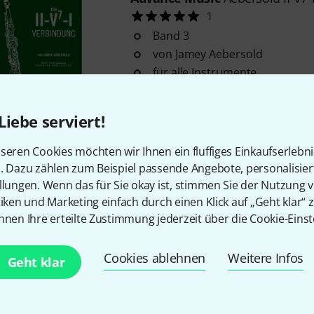
1
Band 3
von Jamey Aebersold
für alle Instrumente
Sofort lieferbar
Liebe serviert!
Advance Music
Daily Drills Tru
seren Cookies möchten wir Ihnen ein fluffiges Einkaufserlebn
2
n. Dazu zählen zum Beispiel passende Angebote, personalisie
llungen. Wenn das für Sie okay ist, stimmen Sie der Nutzung 
von Max Schlossberg
tiken und Marketing einfach durch einen Klick auf „Geht klar“ z
herausgegeben von Harry Frei
nnen Ihre erteilte Zustimmung jederzeit über die Cookie-Einst
ISBN 9781617271434, Verlags-
In 7–9 Wochen lieferbar
Cookies ablehnen
Weitere Infos
Geht klar
Advance Music
Jazz Conceptio