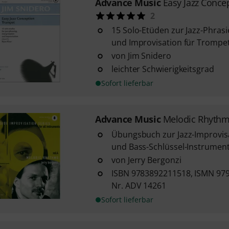
Advance Music
Easy Jazz Conce
2
15 Solo-Etüden zur Jazz-Phrasi
und Improvisation für Trompe
von Jim Snidero
leichter Schwierigkeitsgrad
Sofort lieferbar
Advance Music
Melodic Rhyth
Übungsbuch zur Jazz-Improvisat
und Bass-Schlüssel-Instrumen
von Jerry Bergonzi
ISBN 9783892211518, ISMN 979
Nr. ADV 14261
Sofort lieferbar