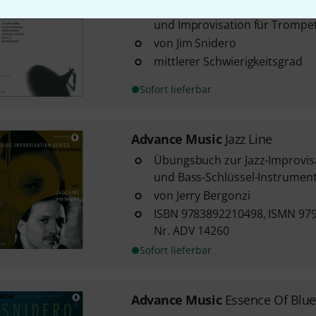
21 Solo-Etüden zur Jazz-Phrasi
und Improvisation für Trompe
von Jim Snidero
mittlerer Schwierigkeitsgrad
Sofort lieferbar
Advance Music
Jazz Line
Übungsbuch zur Jazz-Improvisat
und Bass-Schlüssel-Instrumen
von Jerry Bergonzi
ISBN 9783892210498, ISMN 979
Nr. ADV 14260
Sofort lieferbar
Advance Music
Essence Of Blu