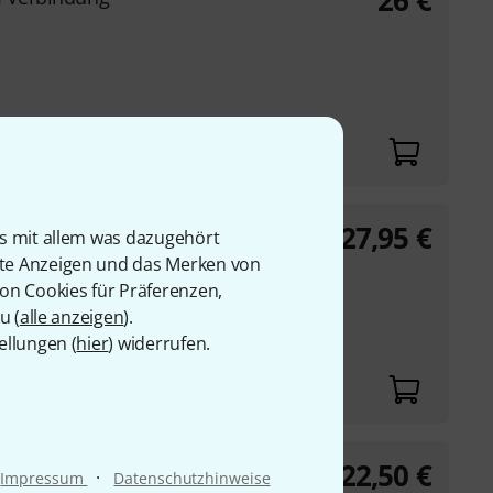
26
€
27,95
€
mpet
is mit allem was dazugehört
rte Anzeigen und das Merken von
von Cookies für Präferenzen,
u (
alle anzeigen
).
stadt
ellungen (
hier
) widerrufen.
Nr. ADV 1202
22,50
€
n Trumpet
·
Impressum
Datenschutzhinweise