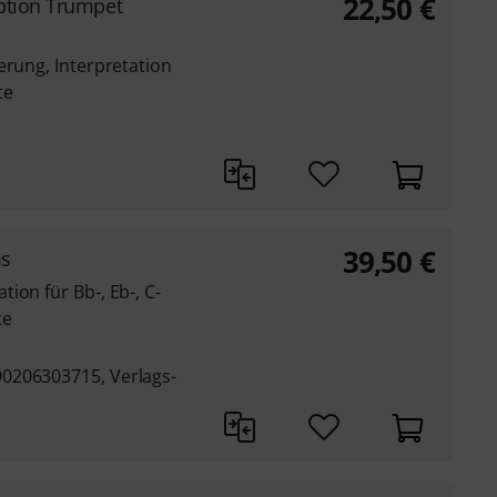
22,50
€
ption Trumpet
erung, Interpretation
te
39,50
€
ms
ion für Bb-, Eb-, C-
te
0206303715, Verlags-