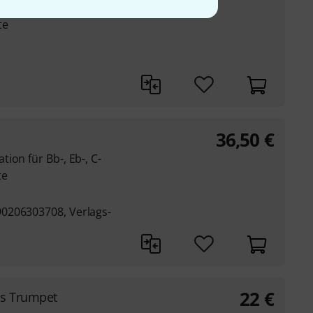
erung, Interpretation
te
36,50
€
ion für Bb-, Eb-, C-
te
0206303708, Verlags-
22
€
es Trumpet