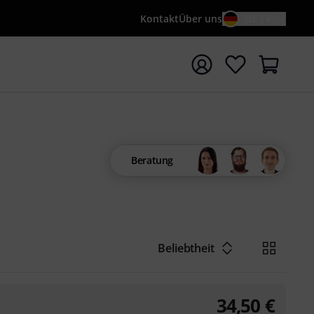
Kontakt
Über uns
DE / €
e mit Suchwort {searchTerm} starten
Beratung
Beliebtheit
34,50
€