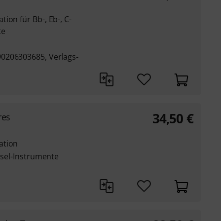
ion für Bb-, Eb-, C-
te
0206303685, Verlags-
34,50
€
res
ation
üssel-Instrumente