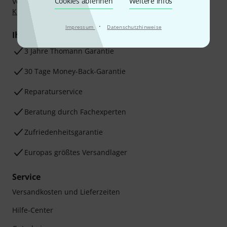
Cookies ablehnen
Weitere Infos
Vorkasse, PayPal, Amazon Pay,
Klarna Sofort bezahlen
,
Klarna Ratenzahlung
oder Kreditkarte.
·
Impressum
Datenschutzhinweise
Ihre Vorteile
3 Jahre Thomann Garantie
30 Tage Money-Back-Garantie
Reparaturservice
Beratung durch Fachexperten
Zufriedenheitsgarantie
Europas größtes Versandlager
Service
Versandkosten und Lieferzeiten
Hilfe-Center