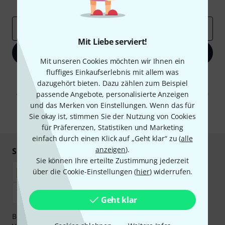
Inspirierende Beiträge
Deals
Thomann Insights
E-Mail-Adresse
*
Mit Liebe serviert!
Jetzt anmelden
Mit unseren Cookies möchten wir Ihnen ein
fluffiges Einkaufserlebnis mit allem was
Mit Klick auf „Jetzt anmelden“ stimmen Sie dem Erhalt von E-Mail-
dazugehört bieten. Dazu zählen zum Beispiel
Werbung und einer Messung des E-Mail-Nutzungsverhaltens zu. Die
Abmeldung ist jederzeit möglich. Weitere Informationen finden Sie in
passende Angebote, personalisierte Anzeigen
unseren
Datenschutzhinweisen
.
und das Merken von Einstellungen. Wenn das für
Sie okay ist, stimmen Sie der Nutzung von Cookies
* Pflichtfeld
für Präferenzen, Statistiken und Marketing
einfach durch einen Klick auf „Geht klar“ zu (
alle
anzeigen
).
Sicher einkaufen & bezahlen
Sie können Ihre erteilte Zustimmung jederzeit
über die Cookie-Einstellungen (
hier
) widerrufen.
Geht klar
Bezahlen Sie vertraulich und sicher per Nachnahme,