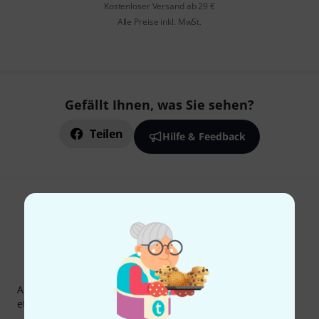
Kostenloser Versand ab 29 €
Alle Preise inkl. MwSt.
Gefällt Ihnen, was Sie sehen?
Teilen
Hilfe & Feedback
Thomann Newsletter
Abonniere den Thomann Newsletter und gewinne mit
etwas Glück einen von
50 Gutscheinen
über jeweils
50€
!