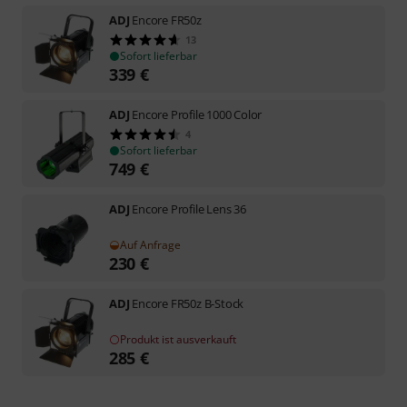
ADJ
Encore FR50z
13
Sofort lieferbar
339
€
ADJ
Encore Profile 1000 Color
4
Sofort lieferbar
749
€
ADJ
Encore Profile Lens 36
Auf Anfrage
230
€
ADJ
Encore FR50z B-Stock
Produkt ist ausverkauft
285
€