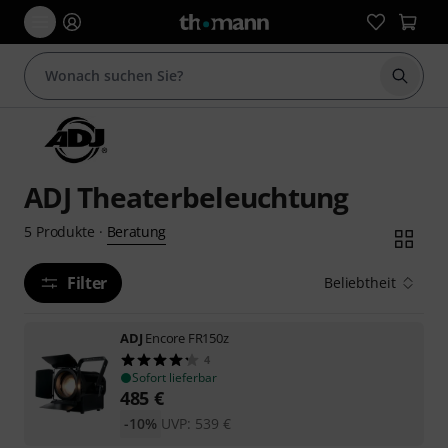
Suche 
ADJ Theaterbeleuchtung
Beratung
5
Produkte
·
Filter
Beliebtheit
ADJ
Encore FR150z
4
Sofort lieferbar
485
€
-10%
UVP:
539
€