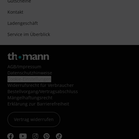
Gutscheine
Kontakt
Ladengeschäft
Service im Überblick
AGB
/
Impressum
Datenschutzhinweise
Cookie-Einstellungen
Widerrufsrecht für Verbraucher
Bestellvorgang/Vertragsabschluss
Mängelhaftungsrecht
Erklärung zur Barrierefreiheit
Vertrag widerrufen