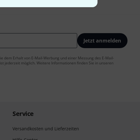
Jetzt anmelden
 Sie dem Erhalt von E-Mail-Werbung und einer Messung des E-Mail-
t jederzeit möglich. Weitere Informationen finden Sie in unseren
Service
Versandkosten und Lieferzeiten
Hilfe-Center