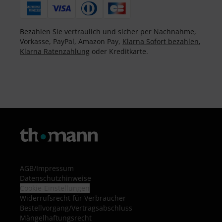
Bezahlen Sie vertraulich und sicher per Nachnahme,
Vorkasse, PayPal, Amazon Pay,
Klarna Sofort bezahlen
,
Klarna Ratenzahlung
oder Kreditkarte.
AGB
/
Impressum
Datenschutzhinweise
Cookie-Einstellungen
Widerrufsrecht für Verbraucher
Bestellvorgang/Vertragsabschluss
Mängelhaftungsrecht