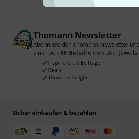
Thomann Newsletter
Abonniere den Thomann Newsletter und
einen von
50 Gutscheinen
über jeweils
Inspirierende Beiträge
Deals
Thomann Insights
Sicher einkaufen & bezahlen