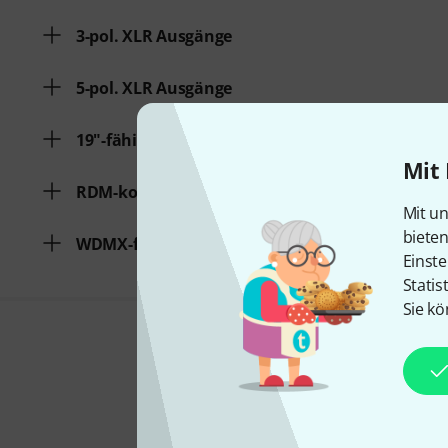
3-pol. XLR Ausgänge
5-pol. XLR Ausgänge
19"-fähig
Mit 
RDM-kompatibel
Mit un
biete
WDMX-fähig
Einste
Statis
Sie kö