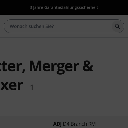
3 Jahre Garantie
Zahlungssicherheit
Such
tter, Merger &
exer
1
ADJ
D4 Branch RM