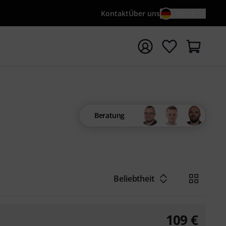
Kontakt
Über uns
DE / €
e mit Suchwort {searchTerm} starten
Beratung
Beliebtheit
109
€