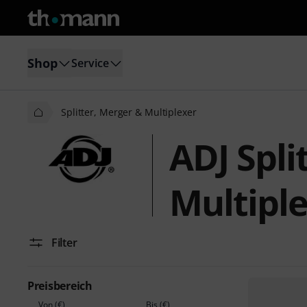
Shop
Service
Splitter, Merger & Multiplexer
ADJ Spli
Multipl
Filter
Preisbereich
Von (€)
Bis (€)