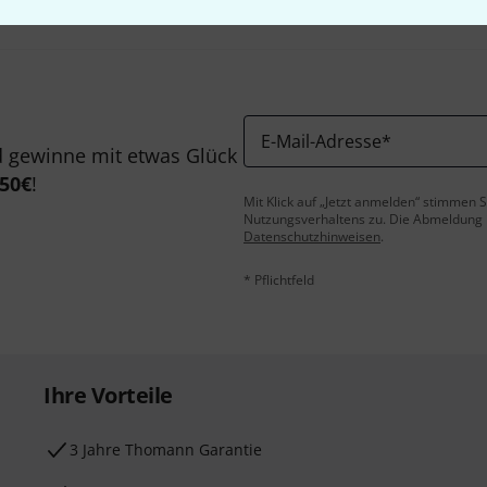
E-Mail-Adresse
*
 gewinne mit etwas Glück
50€
!
Mit Klick auf „Jetzt anmelden“ stimmen
Nutzungsverhaltens zu. Die Abmeldung is
Datenschutzhinweisen
.
* Pflichtfeld
Ihre Vorteile
3 Jahre Thomann Garantie