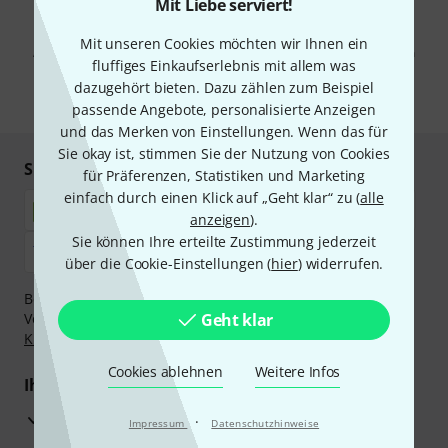
Mit Liebe serviert!
Mit Klick auf „Jetzt anmelden“ stimmen Sie dem Erhalt von E-Mail-
Werbung und einer Messung des E-Mail-Nutzungsverhaltens zu. Die
Mit unseren Cookies möchten wir Ihnen ein
Abmeldung ist jederzeit möglich. Weitere Informationen finden Sie in
fluffiges Einkaufserlebnis mit allem was
unseren
Datenschutzhinweisen
.
dazugehört bieten. Dazu zählen zum Beispiel
* Pflichtfeld
passende Angebote, personalisierte Anzeigen
und das Merken von Einstellungen. Wenn das für
Sie okay ist, stimmen Sie der Nutzung von Cookies
Sicher einkaufen & bezahlen
für Präferenzen, Statistiken und Marketing
einfach durch einen Klick auf „Geht klar“ zu (
alle
anzeigen
).
Sie können Ihre erteilte Zustimmung jederzeit
über die Cookie-Einstellungen (
hier
) widerrufen.
Bezahlen Sie vertraulich und sicher per Nachnahme,
Vorkasse, PayPal, Amazon Pay,
Geht klar
Klarna Sofort bezahlen
,
Klarna Ratenzahlung
oder Kreditkarte.
Cookies ablehnen
Weitere Infos
Ihre Vorteile
3 Jahre Thomann Garantie
·
Impressum
Datenschutzhinweise