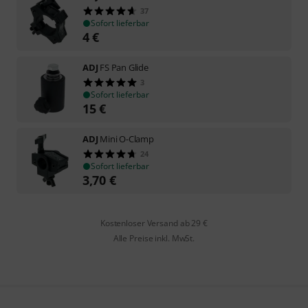
37
Sofort lieferbar
4
€
ADJ
FS Pan Glide
3
Sofort lieferbar
15
€
ADJ
Mini O-Clamp
24
Sofort lieferbar
3,70
€
Kostenloser Versand ab 29 €
Alle Preise inkl. MwSt.