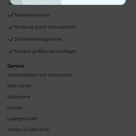
30 Tage Money-Back-Garantie
Reparaturservice
Beratung durch Fachexperten
Zufriedenheitsgarantie
Europas größtes Versandlager
Service
Versandkosten und Lieferzeiten
Hilfe-Center
Gutscheine
Kontakt
Ladengeschäft
Service im Überblick