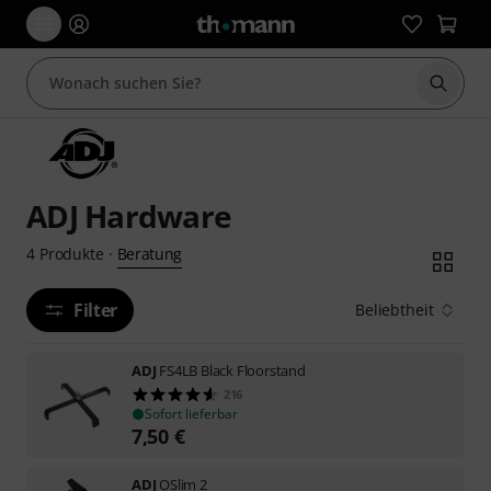
Suche 
ADJ Hardware
Beratung
4
Produkte
·
Filter
Beliebtheit
ADJ
FS4LB Black Floorstand
216
Sofort lieferbar
7,50
€
ADJ
OSlim 2