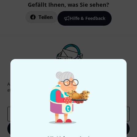
Gefällt Ihnen, was Sie sehen?
Teilen
Hilfe & Feedback
Thomann Newsletter
Abonniere den Thomann Newsletter und gewinne mit
etwas Glück einen von
50 Gutscheinen
über jeweils
50€
!
Inspirierende Beiträge
Deals
Thomann Insights
E-Mail-Adresse
*
Jetzt anmelden