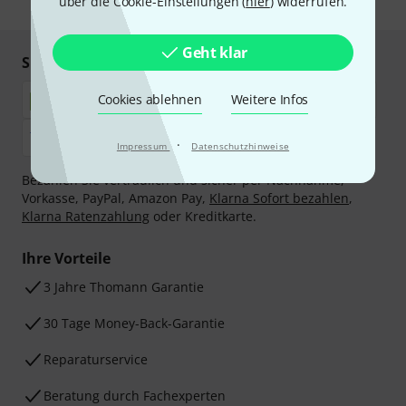
über die Cookie-Einstellungen (
* Pflichtfeld
hier
) widerrufen.
Geht klar
Sicher einkaufen & bezahlen
Cookies ablehnen
Weitere Infos
·
Impressum
Datenschutzhinweise
Bezahlen Sie vertraulich und sicher per Nachnahme,
Vorkasse, PayPal, Amazon Pay,
Klarna Sofort bezahlen
,
Klarna Ratenzahlung
oder Kreditkarte.
Ihre Vorteile
3 Jahre Thomann Garantie
30 Tage Money-Back-Garantie
Reparaturservice
Beratung durch Fachexperten