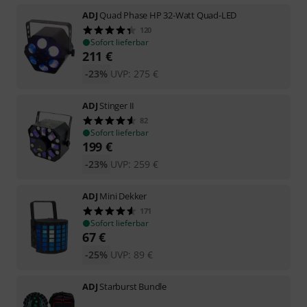
ADJ
Quad Phase HP 32-Watt Quad-LED
120
Sofort lieferbar
211
€
-23%
UVP:
275
€
ADJ
Stinger II
82
Sofort lieferbar
199
€
-23%
UVP:
259
€
ADJ
Mini Dekker
171
Sofort lieferbar
67
€
-25%
UVP:
89
€
ADJ
Starburst Bundle