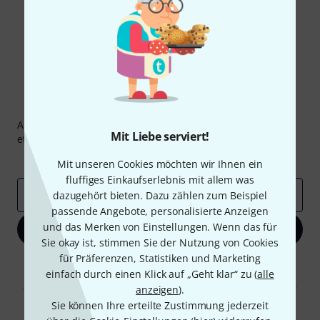
Thomann Newsletter
Abonniere den Thomann Newsletter und gewinne mit
Mit Liebe serviert!
etwas Glück einen von
50 Gutscheinen
über jeweils
50€
!
Inspirierende Beiträge
Deals
Thomann Insights
Mit unseren Cookies möchten wir Ihnen ein
fluffiges Einkaufserlebnis mit allem was
E-Mail-Adresse
*
dazugehört bieten. Dazu zählen zum Beispiel
passende Angebote, personalisierte Anzeigen
und das Merken von Einstellungen. Wenn das für
Jetzt anmelden
Sie okay ist, stimmen Sie der Nutzung von Cookies
für Präferenzen, Statistiken und Marketing
Mit Klick auf „Jetzt anmelden“ stimmen Sie dem Erhalt von E-Mail-
einfach durch einen Klick auf „Geht klar“ zu (
alle
Werbung und einer Messung des E-Mail-Nutzungsverhaltens zu. Die
Abmeldung ist jederzeit möglich. Weitere Informationen finden Sie in
anzeigen
).
unseren
Datenschutzhinweisen
.
Sie können Ihre erteilte Zustimmung jederzeit