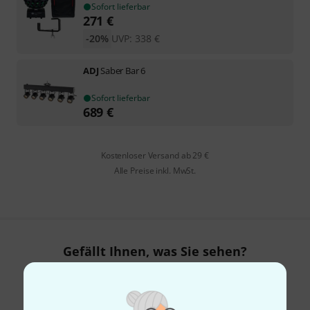
Sofort lieferbar
271
€
-20%
UVP:
338
€
ADJ
Saber Bar 6
Sofort lieferbar
689
€
Kostenloser Versand ab 29 €
Alle Preise inkl. MwSt.
Gefällt Ihnen, was Sie sehen?
Teilen
Hilfe & Feedback