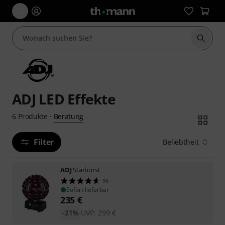
Suche 
ADJ LED Effekte
Beratung
6
Produkte
·
Filter
Beliebtheit
ADJ
Starburst
96
Sofort lieferbar
235
€
-21%
UVP:
299
€