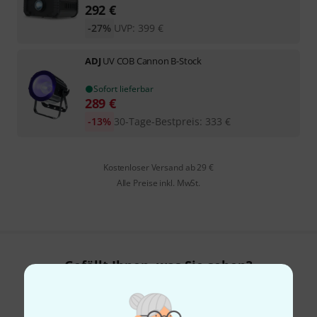
292
€
-27%
UVP:
399
€
ADJ
UV COB Cannon B-Stock
Sofort lieferbar
289
€
-13%
30-Tage-Bestpreis
:
333
€
Kostenloser Versand ab 29 €
Alle Preise inkl. MwSt.
Gefällt Ihnen, was Sie sehen?
Teilen
Hilfe & Feedback