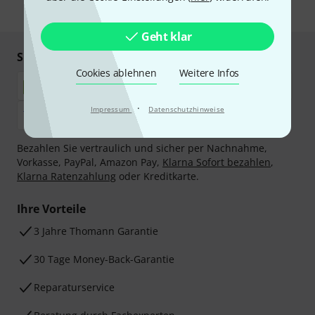
* Pflichtfeld
Geht klar
Sicher einkaufen & bezahlen
Cookies ablehnen
Weitere Infos
·
Impressum
Datenschutzhinweise
Bezahlen Sie vertraulich und sicher per Nachnahme,
Vorkasse, PayPal, Amazon Pay,
Klarna Sofort bezahlen
,
Klarna Ratenzahlung
oder Kreditkarte.
Ihre Vorteile
3 Jahre Thomann Garantie
30 Tage Money-Back-Garantie
Reparaturservice