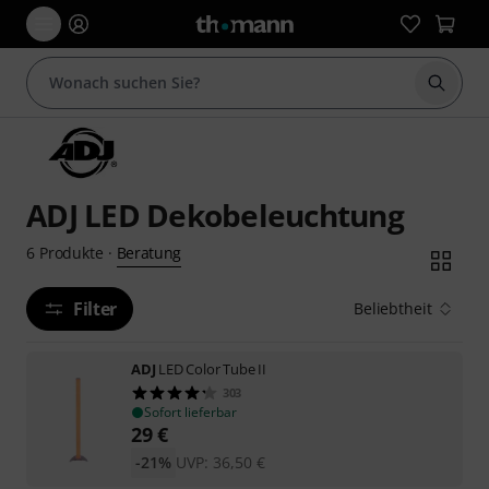
Suche 
ADJ LED Dekobeleuchtung
Beratung
6
Produkte
·
Filter
Beliebtheit
ADJ
LED Color Tube II
303
Sofort lieferbar
29
€
-21%
UVP:
36,50
€