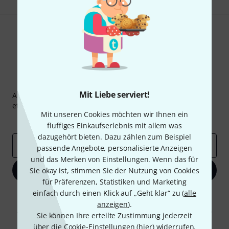
Thomann Newsletter
Mit Liebe serviert!
Abonniere den Thomann Newsletter und gewinne mit
etwas Glück einen von
50 Gutscheinen
über jeweils
50€
!
Mit unseren Cookies möchten wir Ihnen ein
Inspirierende Beiträge
Deals
Thomann Insights
fluffiges Einkaufserlebnis mit allem was
dazugehört bieten. Dazu zählen zum Beispiel
E-Mail-Adresse
*
passende Angebote, personalisierte Anzeigen
und das Merken von Einstellungen. Wenn das für
Jetzt anmelden
Sie okay ist, stimmen Sie der Nutzung von Cookies
für Präferenzen, Statistiken und Marketing
einfach durch einen Klick auf „Geht klar“ zu (
alle
Mit Klick auf „Jetzt anmelden“ stimmen Sie dem Erhalt von E-Mail-
Werbung und einer Messung des E-Mail-Nutzungsverhaltens zu. Die
anzeigen
).
Abmeldung ist jederzeit möglich. Weitere Informationen finden Sie in
Sie können Ihre erteilte Zustimmung jederzeit
unseren
Datenschutzhinweisen
.
über die Cookie-Einstellungen (
hier
) widerrufen.