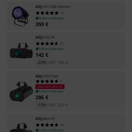
ADJ
UV COB Cannon
14
Sofort lieferbar
359
€
ADJ
H2O IR
31
Sofort lieferbar
142
€
-23%
UVP:
185
€
ADJ
H2O Two
3
DEAL DER WOCHE
Sofort lieferbar
286
€
-13%
UVP:
329
€
ADJ
Ikon IR
25
Sofort lieferbar