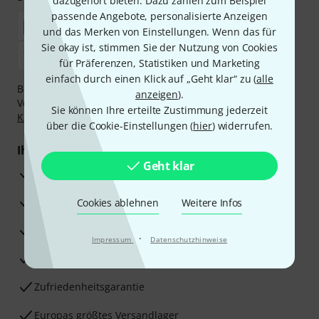
dazugehört bieten. Dazu zählen zum Beispiel
passende Angebote, personalisierte Anzeigen
und das Merken von Einstellungen. Wenn das für
Sie okay ist, stimmen Sie der Nutzung von Cookies
für Präferenzen, Statistiken und Marketing
einfach durch einen Klick auf „Geht klar“ zu (
alle
Bezahlen Sie vertraulich und sicher per Nachnahme,
anzeigen
).
Vorkasse, PayPal, Amazon Pay,
Klarna Sofort bezahlen
,
Sie können Ihre erteilte Zustimmung jederzeit
Klarna Ratenzahlung
oder Kreditkarte.
über die Cookie-Einstellungen (
hier
) widerrufen.
Ihre Vorteile
Geht klar
3 Jahre Thomann Garantie
30 Tage Money-Back-Garantie
Cookies ablehnen
Weitere Infos
Reparaturservice
·
Impressum
Datenschutzhinweise
Beratung durch Fachexperten
Zufriedenheitsgarantie
Europas größtes Versandlager