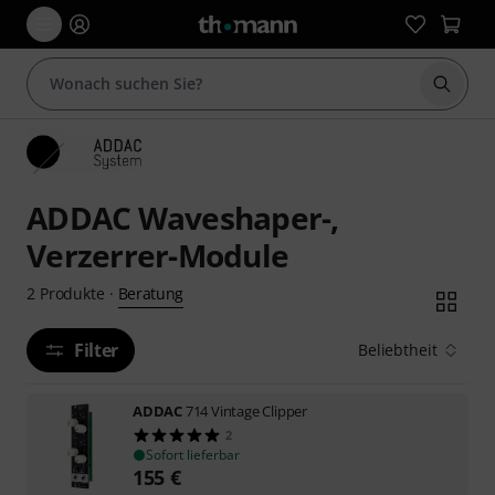
Suche 
ADDAC Waveshaper-,
Verzerrer-Module
Beratung
2
Produkte
·
Filter
Beliebtheit
ADDAC
714 Vintage Clipper
2
Sofort lieferbar
155
€