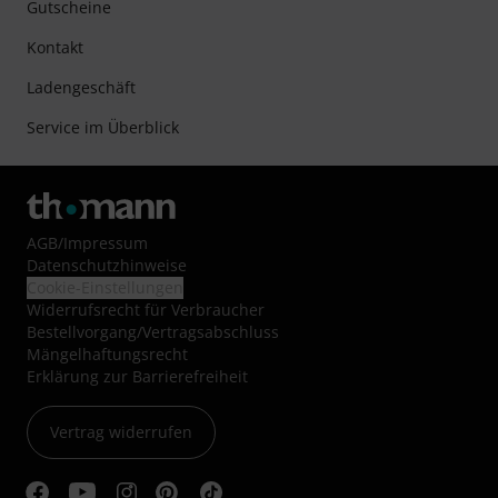
Gutscheine
Kontakt
Ladengeschäft
Service im Überblick
AGB
/
Impressum
Datenschutzhinweise
Cookie-Einstellungen
Widerrufsrecht für Verbraucher
Bestellvorgang/Vertragsabschluss
Mängelhaftungsrecht
Erklärung zur Barrierefreiheit
Vertrag widerrufen