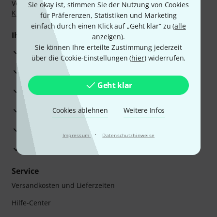
Vorkasse, PayPal, Amazon Pay,
Klarna Sofort bezahlen
,
Sie okay ist, stimmen Sie der Nutzung von Cookies
Klarna Ratenzahlung
oder Kreditkarte.
für Präferenzen, Statistiken und Marketing
einfach durch einen Klick auf „Geht klar“ zu (
alle
Ihre Vorteile
anzeigen
).
Sie können Ihre erteilte Zustimmung jederzeit
3 Jahre Thomann Garantie
über die Cookie-Einstellungen (
hier
) widerrufen.
30 Tage Money-Back-Garantie
Geht klar
Reparaturservice
Beratung durch Fachexperten
Cookies ablehnen
Weitere Infos
Zufriedenheitsgarantie
·
Impressum
Datenschutzhinweise
Europas größtes Versandlager
Service
Versandkosten und Lieferzeiten
Hilfe-Center