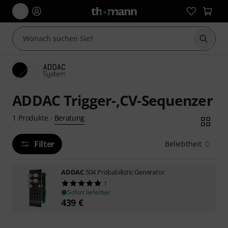
Suche 
ADDAC Trigger-,CV-Sequenzer
Beratung
1
Produkte
·
Filter
Beliebtheit
ADDAC
504 Probabilistic Generator
1
Sofort lieferbar
439
€