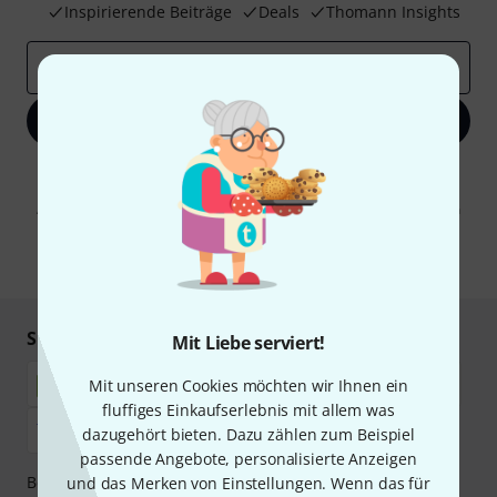
Inspirierende Beiträge
Deals
Thomann Insights
E-Mail-Adresse
*
Jetzt anmelden
Mit Klick auf „Jetzt anmelden“ stimmen Sie dem Erhalt von E-Mail-
Werbung und einer Messung des E-Mail-Nutzungsverhaltens zu. Die
Abmeldung ist jederzeit möglich. Weitere Informationen finden Sie in
unseren
Datenschutzhinweisen
.
* Pflichtfeld
Sicher einkaufen & bezahlen
Mit Liebe serviert!
Mit unseren Cookies möchten wir Ihnen ein
fluffiges Einkaufserlebnis mit allem was
dazugehört bieten. Dazu zählen zum Beispiel
passende Angebote, personalisierte Anzeigen
Bezahlen Sie vertraulich und sicher per Nachnahme,
und das Merken von Einstellungen. Wenn das für