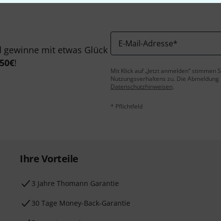
E-Mail-Adresse
*
 gewinne mit etwas Glück
50€
!
Mit Klick auf „Jetzt anmelden“ stimmen
Nutzungsverhaltens zu. Die Abmeldung is
Datenschutzhinweisen
.
* Pflichtfeld
Ihre Vorteile
3 Jahre Thomann Garantie
30 Tage Money-Back-Garantie