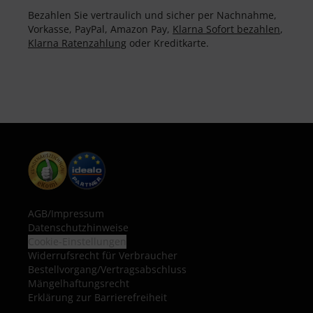
Bezahlen Sie vertraulich und sicher per Nachnahme,
Vorkasse, PayPal, Amazon Pay,
Klarna Sofort bezahlen
,
Klarna Ratenzahlung
oder Kreditkarte.
AGB
/
Impressum
Datenschutzhinweise
Cookie-Einstellungen
Widerrufsrecht für Verbraucher
Bestellvorgang/Vertragsabschluss
Mängelhaftungsrecht
Erklärung zur Barrierefreiheit