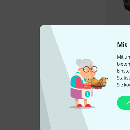
Mit 
Mit un
biete
Einste
Statis
Sie kö