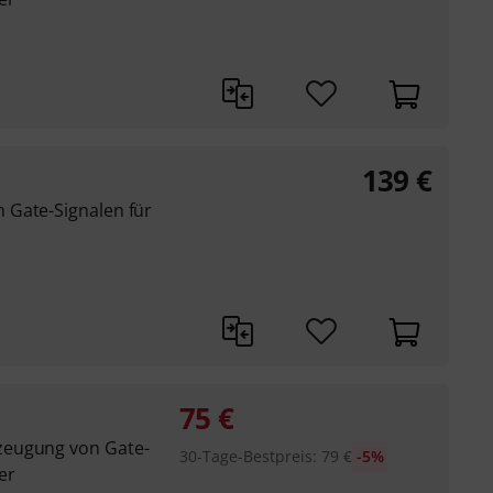
139
€
 Gate-Signalen für
75
€
zeugung von Gate-
30-Tage-Bestpreis
:
79
€
-5%
er