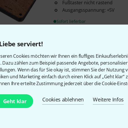
Fußtaster nicht rastend
Ausgangsspannung: +5V
Sofort lieferbar
Liebe serviert!
Kostenloser Versand ab 2
Alle Preise inkl. MwSt.
seren Cookies möchten wir Ihnen ein fluffiges Einkaufserlebn
n. Dazu zählen zum Beispiel passende Angebote, personalisie
llungen. Wenn das für Sie okay ist, stimmen Sie der Nutzung 
tiken und Marketing einfach durch einen Klick auf „Geht klar“ z
nnen Ihre erteilte Zustimmung jederzeit über die Cookie-Einst
Gefällt Ihnen, was Sie sehen?
Cookies ablehnen
Weitere Infos
Geht klar
Teilen
Hilfe & Feedback