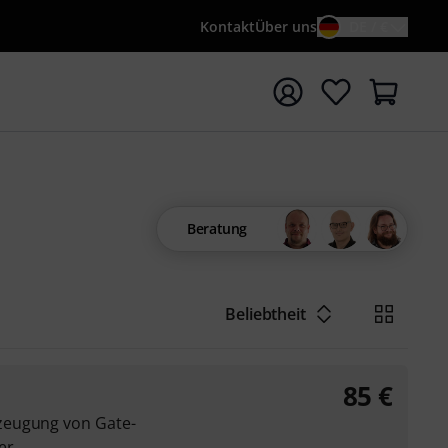
Kontakt
Über uns
DE / €
e mit Suchwort {searchTerm} starten
Beratung
Beliebtheit
85
€
zeugung von Gate-
er