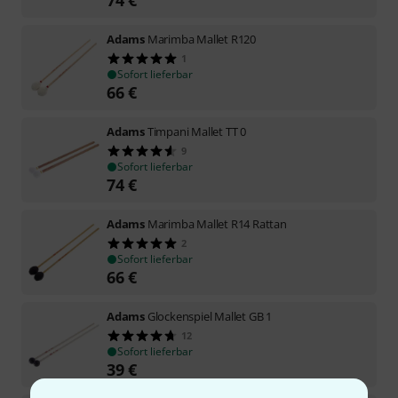
Adams
Marimba Mallet R120
1
Sofort lieferbar
66
€
Adams
Timpani Mallet TT 0
9
Sofort lieferbar
74
€
Adams
Marimba Mallet R14 Rattan
2
Sofort lieferbar
66
€
Adams
Glockenspiel Mallet GB 1
12
Sofort lieferbar
39
€