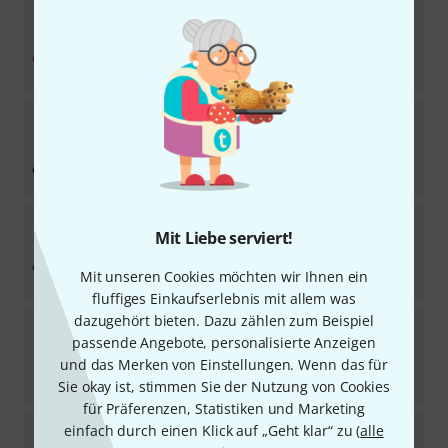
Adams
XB 5 Xylophone Mallet
14
Sofort lieferbar
39
€
Adams
Mallet for Vibraphone VR2
2
Sofort lieferbar
59
€
Adams
XB 2 Xylophone Mallet
Mit Liebe serviert!
17
Sofort lieferbar
Mit unseren Cookies möchten wir Ihnen ein
39
€
fluffiges Einkaufserlebnis mit allem was
dazugehört bieten. Dazu zählen zum Beispiel
Adams
Timpani Mallet TM 1
passende Angebote, personalisierte Anzeigen
10
Sofort lieferbar
und das Merken von Einstellungen. Wenn das für
65
€
Sie okay ist, stimmen Sie der Nutzung von Cookies
für Präferenzen, Statistiken und Marketing
Adams
Mallet for Vibraphone VR5
einfach durch einen Klick auf „Geht klar“ zu (
alle