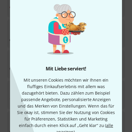
Sofort lieferbar
39
€
Adams
Mallet for Vibraphone VR2
2
Sofort lieferbar
59
€
Adams
XB 2 Xylophone Mallet
17
Sofort lieferbar
Mit Liebe serviert!
39
€
Mit unseren Cookies möchten wir Ihnen ein
Adams
Timpani Mallet TM 1
fluffiges Einkaufserlebnis mit allem was
10
dazugehört bieten. Dazu zählen zum Beispiel
Sofort lieferbar
passende Angebote, personalisierte Anzeigen
65
€
und das Merken von Einstellungen. Wenn das für
Sie okay ist, stimmen Sie der Nutzung von Cookies
Adams
Mallet for Vibraphone VR5
für Präferenzen, Statistiken und Marketing
3
einfach durch einen Klick auf „Geht klar“ zu (
alle
Sofort lieferbar
anzeigen
).