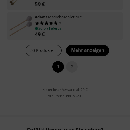
59
€
Adams
Marimba Mallet M21
2
Sofort lieferbar
49
€
Mehr anzeigen
50 Produkte
1
2
Kostenloser Versand ab 29 €
Alle Preise inkl. MwSt.
Gefällt Ihnen, was Sie sehen?