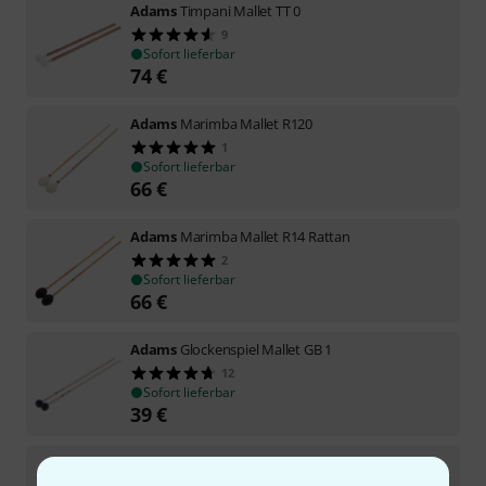
Adams
Timpani Mallet TT 0
9
Sofort lieferbar
74
€
Adams
Marimba Mallet R120
1
Sofort lieferbar
66
€
Adams
Marimba Mallet R14 Rattan
2
Sofort lieferbar
66
€
Adams
Glockenspiel Mallet GB 1
12
Sofort lieferbar
39
€
Adams
XB 5 Xylophone Mallet
14