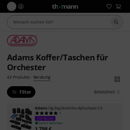
Suche 
Adams Koffer/Taschen für
Orchester
Beratung
43
Produkte
·
Filter
Beliebtheit
Adams
Gig Bag Marimba Alpha/Apex 5.0
1
TOP-SELLER
Sofort lieferbar
1.798
€