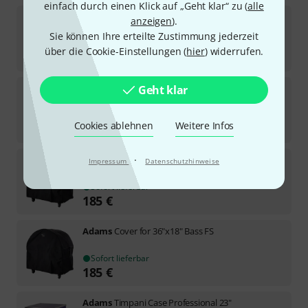
einfach durch einen Klick auf „Geht klar“ zu (
alle
Adams
Cover for 28"x22" Bass FS
anzeigen
).
Sie können Ihre erteilte Zustimmung jederzeit
Sofort lieferbar
über die Cookie-Einstellungen (
hier
) widerrufen.
185
€
Adams
Cover for 36"x18" Concert Bass
Geht klar
Sofort lieferbar
Cookies ablehnen
Weitere Infos
185
€
Adams
Cover for 28"x18" Bass FS
·
Impressum
Datenschutzhinweise
Sofort lieferbar
185
€
Adams
Cover for 36"x18" Bass FS
Sofort lieferbar
185
€
Adams
Timpani Case Professional 23"