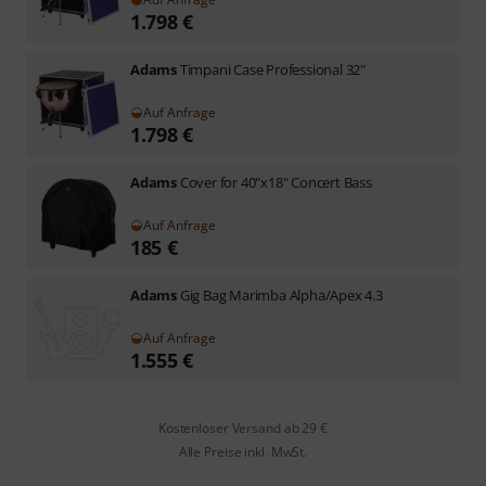
1.798
€
Adams
Timpani Case Professional 32"
Auf Anfrage
1.798
€
Adams
Cover for 40"x18" Concert Bass
Auf Anfrage
185
€
Adams
Gig Bag Marimba Alpha/Apex 4.3
Auf Anfrage
1.555
€
Kostenloser Versand ab 29 €
Alle Preise inkl. MwSt.