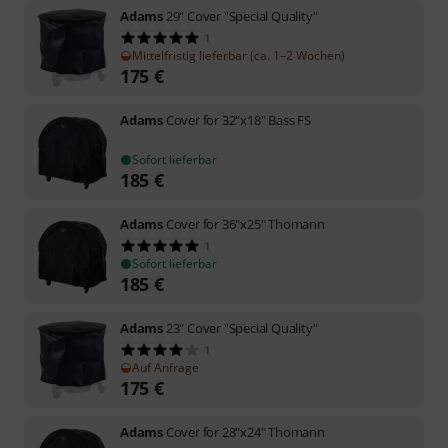
Adams
29" Cover "Special Quality"
1
Mittelfristig lieferbar (ca. 1–2 Wochen)
175
€
Adams
Cover for 32"x18" Bass FS
Sofort lieferbar
185
€
Adams
Cover for 36"x25" Thomann
1
Sofort lieferbar
185
€
Adams
23" Cover "Special Quality"
1
Auf Anfrage
175
€
Adams
Cover for 28"x24" Thomann