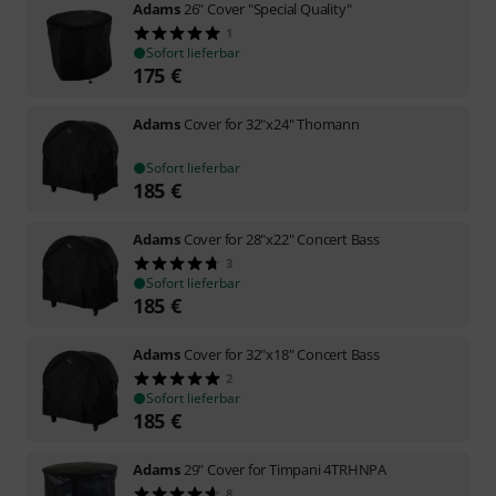
Adams
26" Cover "Special Quality"
1
Sofort lieferbar
175
€
Adams
Cover for 32"x24" Thomann
Sofort lieferbar
185
€
Adams
Cover for 28"x22" Concert Bass
3
Sofort lieferbar
185
€
Adams
Cover for 32"x18" Concert Bass
2
Sofort lieferbar
185
€
Adams
29" Cover for Timpani 4TRHNPA
8