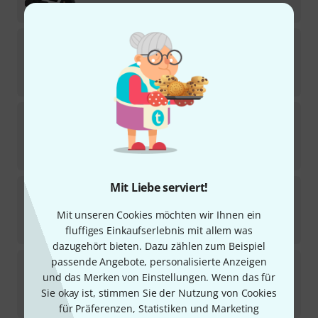
1.249
€
Adams
Gig Bag Xylophone Solist 3,5
Sofort lieferbar
1.198
€
Adams
Cover for 40"x22" Bass FS
1
Sofort lieferbar
185
€
Mit Liebe serviert!
Adams
Gig Bag Marimba Solist
1
Mit unseren Cookies möchten wir Ihnen ein
Auf Anfrage
1.498
€
fluffiges Einkaufserlebnis mit allem was
dazugehört bieten. Dazu zählen zum Beispiel
Adams
Cover for 40"x18" Bass FS
passende Angebote, personalisierte Anzeigen
und das Merken von Einstellungen. Wenn das für
Sofort lieferbar
Sie okay ist, stimmen Sie der Nutzung von Cookies
185
€
für Präferenzen, Statistiken und Marketing