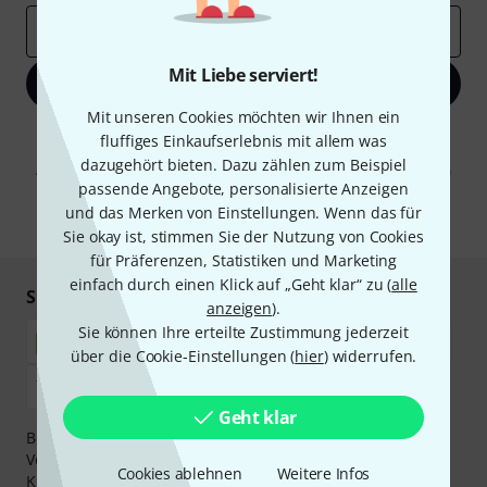
E-Mail-Adresse
*
Mit Liebe serviert!
Jetzt anmelden
Mit unseren Cookies möchten wir Ihnen ein
Mit Klick auf „Jetzt anmelden“ stimmen Sie dem Erhalt von E-Mail-
fluffiges Einkaufserlebnis mit allem was
Werbung und einer Messung des E-Mail-Nutzungsverhaltens zu. Die
dazugehört bieten. Dazu zählen zum Beispiel
Abmeldung ist jederzeit möglich. Weitere Informationen finden Sie in
passende Angebote, personalisierte Anzeigen
unseren
Datenschutzhinweisen
.
und das Merken von Einstellungen. Wenn das für
* Pflichtfeld
Sie okay ist, stimmen Sie der Nutzung von Cookies
für Präferenzen, Statistiken und Marketing
einfach durch einen Klick auf „Geht klar“ zu (
alle
Sicher einkaufen & bezahlen
anzeigen
).
Sie können Ihre erteilte Zustimmung jederzeit
über die Cookie-Einstellungen (
hier
) widerrufen.
Geht klar
Bezahlen Sie vertraulich und sicher per Nachnahme,
Vorkasse, PayPal, Amazon Pay,
Klarna Sofort bezahlen
,
Cookies ablehnen
Weitere Infos
Klarna Ratenzahlung
oder Kreditkarte.