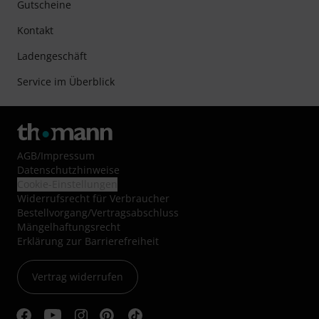
Gutscheine
Kontakt
Ladengeschäft
Service im Überblick
AGB
/
Impressum
Datenschutzhinweise
Cookie-Einstellungen
Widerrufsrecht für Verbraucher
Bestellvorgang/Vertragsabschluss
Mängelhaftungsrecht
Erklärung zur Barrierefreiheit
Vertrag widerrufen