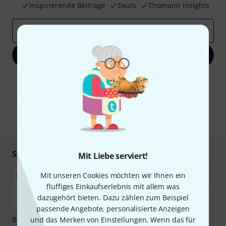
Inspirierende Beiträge
Deals
Thomann Insights
E-Mail-Adresse
*
Jetzt anmelden
Mit Klick auf „Jetzt anmelden“ stimmen Sie dem Erhalt von E-Mail-
Werbung und einer Messung des E-Mail-Nutzungsverhaltens zu. Die
Abmeldung ist jederzeit möglich. Weitere Informationen finden Sie in
unseren
Datenschutzhinweisen
.
* Pflichtfeld
Sicher einkaufen & bezahlen
Mit Liebe serviert!
Mit unseren Cookies möchten wir Ihnen ein
fluffiges Einkaufserlebnis mit allem was
dazugehört bieten. Dazu zählen zum Beispiel
passende Angebote, personalisierte Anzeigen
Bezahlen Sie vertraulich und sicher per Nachnahme,
und das Merken von Einstellungen. Wenn das für