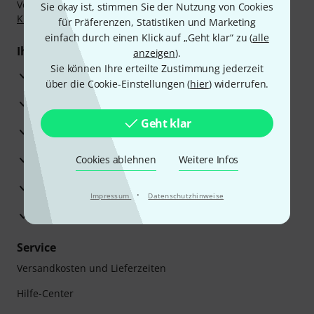
Vorkasse, PayPal, Amazon Pay,
Klarna Sofort bezahlen
,
Sie okay ist, stimmen Sie der Nutzung von Cookies
Klarna Ratenzahlung
oder Kreditkarte.
für Präferenzen, Statistiken und Marketing
einfach durch einen Klick auf „Geht klar“ zu (
alle
Ihre Vorteile
anzeigen
).
Sie können Ihre erteilte Zustimmung jederzeit
3 Jahre Thomann Garantie
über die Cookie-Einstellungen (
hier
) widerrufen.
30 Tage Money-Back-Garantie
Geht klar
Reparaturservice
Beratung durch Fachexperten
Cookies ablehnen
Weitere Infos
Zufriedenheitsgarantie
·
Impressum
Datenschutzhinweise
Europas größtes Versandlager
Service
Versandkosten und Lieferzeiten
Hilfe-Center