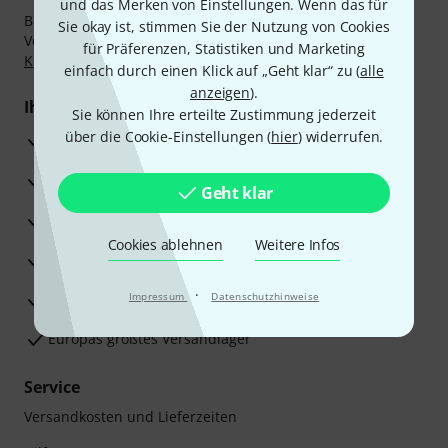
und das Merken von Einstellungen. Wenn das für
Bezahlen Sie vertraulich und sicher per Nachnahme,
Sie okay ist, stimmen Sie der Nutzung von Cookies
Vorkasse, PayPal, Amazon Pay,
Klarna Sofort bezahlen
,
für Präferenzen, Statistiken und Marketing
Klarna Ratenzahlung
oder Kreditkarte.
einfach durch einen Klick auf „Geht klar“ zu (
alle
anzeigen
).
Ihre Vorteile
Sie können Ihre erteilte Zustimmung jederzeit
über die Cookie-Einstellungen (
hier
) widerrufen.
3 Jahre Thomann Garantie
30 Tage Money-Back-Garantie
Geht klar
Reparaturservice
Cookies ablehnen
Weitere Infos
Beratung durch Fachexperten
·
Zufriedenheitsgarantie
Impressum
Datenschutzhinweise
Europas größtes Versandlager
Service
Versandkosten und Lieferzeiten