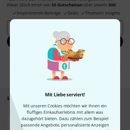
etwas Glück einen von
50 Gutscheinen
über jeweils
50€
!
Inspirierende Beiträge
Deals
Thomann Insights
E-Mail-Adresse
*
Jetzt anmelden
Mit Klick auf „Jetzt anmelden“ stimmen Sie dem Erhalt von E-Mail-
Werbung und einer Messung des E-Mail-Nutzungsverhaltens zu. Die
Abmeldung ist jederzeit möglich. Weitere Informationen finden Sie in
unseren
Datenschutzhinweisen
.
* Pflichtfeld
Mit Liebe serviert!
Sicher einkaufen & bezahlen
Mit unseren Cookies möchten wir Ihnen ein
fluffiges Einkaufserlebnis mit allem was
dazugehört bieten. Dazu zählen zum Beispiel
passende Angebote, personalisierte Anzeigen