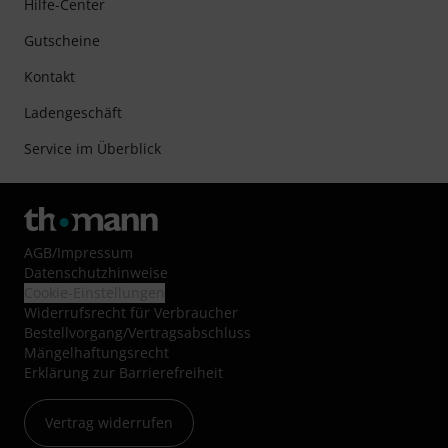
Hilfe-Center
Gutscheine
Kontakt
Ladengeschäft
Service im Überblick
AGB
/
Impressum
Datenschutzhinweise
Cookie-Einstellungen
Widerrufsrecht für Verbraucher
Bestellvorgang/Vertragsabschluss
Mängelhaftungsrecht
Erklärung zur Barrierefreiheit
Vertrag widerrufen