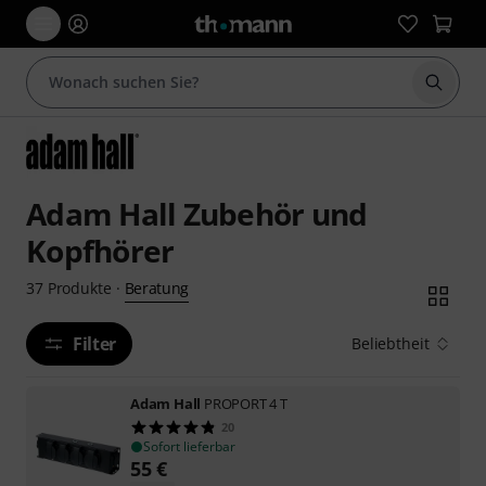
Suche 
Adam Hall Zubehör und
Kopfhörer
Beratung
37
Produkte
·
Filter
Beliebtheit
Adam Hall
PROPORT 4 T
20
Sofort lieferbar
55
€