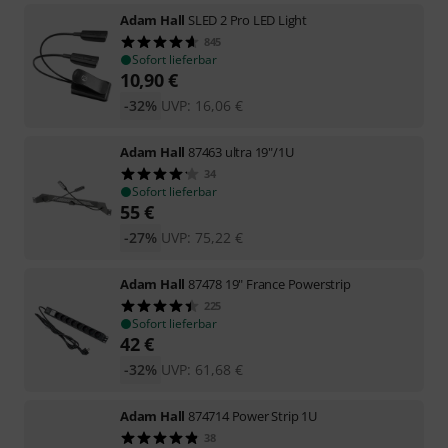
Adam Hall
SLED 2 Pro LED Light
845
Sofort lieferbar
10,90
€
-32%
UVP:
16,06
€
Adam Hall
87463 ultra 19"/1U
34
Sofort lieferbar
55
€
-27%
UVP:
75,22
€
Adam Hall
87478 19" France Powerstrip
225
Sofort lieferbar
42
€
-32%
UVP:
61,68
€
Adam Hall
874714 Power Strip 1U
38