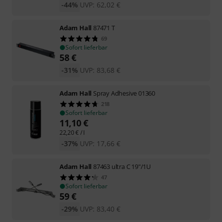
-44%
UVP:
62,02
€
Adam Hall
87471 T
69
Sofort lieferbar
58
€
-31%
UVP:
83,68
€
Adam Hall
Spray Adhesive 01360
218
Sofort lieferbar
11,10
€
22,20
€
/ l
-37%
UVP:
17,66
€
Adam Hall
87463 ultra C 19"/1U
47
Sofort lieferbar
59
€
-29%
UVP:
83,40
€