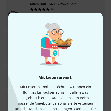
Adam Hall
87471 X7 Power Strip
10
Sofort lieferbar
32
€
-29%
UVP:
44,90
€
Adam Hall
87470 Power Strip 4 Sockets
88
Sofort lieferbar
32
€
-24%
UVP:
42,28
€
Adam Hall
SDMSB 190 Stereo Bar
385
Mit Liebe serviert!
Sofort lieferbar
8,50
€
Mit unseren Cookies möchten wir Ihnen ein
fluffiges Einkaufserlebnis mit allem was
Adam Hall
SLED 1 Ultra XLR 3
dazugehört bieten. Dazu zählen zum Beispiel
106
passende Angebote, personalisierte Anzeigen
Sofort lieferbar
und das Merken von Einstellungen. Wenn das für
18,50
€