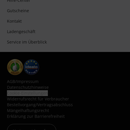
Hilfe-Center
Gutscheine
Kontakt
Ladengeschäft
Service im Überblick
AGB
/
Impressum
Datenschutzhinweise
Cookie-Einstellungen
Widerrufsrecht für Verbraucher
Bestellvorgang/Vertragsabschluss
Mängelhaftungsrecht
Erklärung zur Barrierefreiheit