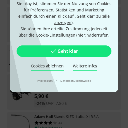
Sie okay ist, stimmen Sie der Nutzung von Cookies
für Präferenzen, Statistiken und Marketing
Adam Hall
PROPORT 2 T
einfach durch einen Klick auf „Geht klar“ zu (
alle
5
anzeigen
).
Sofort lieferbar
45
€
Sie können Ihre erteilte Zustimmung jederzeit
über die Cookie-Einstellungen (
hier
) widerrufen.
-33%
UVP:
67,26
€
Adam Hall
SLED 2 Pro Black Set
Geht klar
1
Sofort lieferbar
16
€
Cookies ablehnen
Weitere Infos
Adam Hall
SLED PS USB Power Adapter
·
Impressum
Datenschutzhinweise
236
Sofort lieferbar
5,90
€
-24%
UVP:
7,80
€
Adam Hall
Stands SLED 1 ultra XLR 3 A
33
Sofort lieferbar