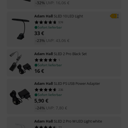
-32%
UVP:
16,06
€
Adam Hall
SLED 10 LED Light
574
Sofort lieferbar
33
€
-23%
UVP:
43,06
€
Adam Hall
SLED 2 Pro Black Set
1
Sofort lieferbar
16
€
Adam Hall
SLED PS USB Power Adapter
236
Sofort lieferbar
5,90
€
-24%
UVP:
7,80
€
Adam Hall
SLED 2 Pro W LED Light white
22