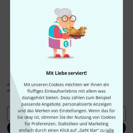
Gefällt Ihnen, was Sie sehen?
Teilen
Hilfe & Feedback
Mit Liebe serviert!
Thomann Newsletter
Abonniere den Thomann Newsletter und gewinne mit
Mit unseren Cookies möchten wir Ihnen ein
etwas Glück einen von
50 Gutscheinen
über jeweils
50€
!
fluffiges Einkaufserlebnis mit allem was
dazugehört bieten. Dazu zählen zum Beispiel
Inspirierende Beiträge
Deals
Thomann Insights
passende Angebote, personalisierte Anzeigen
und das Merken von Einstellungen. Wenn das für
E-Mail-Adresse
*
Sie okay ist, stimmen Sie der Nutzung von Cookies
für Präferenzen, Statistiken und Marketing
Jetzt anmelden
einfach durch einen Klick auf „Geht klar“ zu (
alle