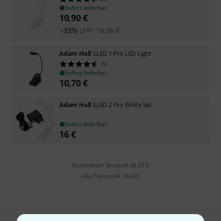
Sofort lieferbar
10,90
€
-32%
UVP:
16,06
€
Adam Hall
SLED 1 Pro LED Light
70
Sofort lieferbar
10,70
€
Adam Hall
SLED 2 Pro White Set
Sofort lieferbar
16
€
Kostenloser Versand ab 29 €
Alle Preise inkl. MwSt.