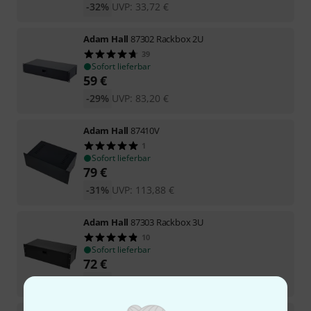
-32%
UVP:
33,72
€
Adam Hall
87302 Rackbox 2U
39
Sofort lieferbar
59
€
-29%
UVP:
83,20
€
Adam Hall
87410V
1
Sofort lieferbar
79
€
-31%
UVP:
113,88
€
Adam Hall
87303 Rackbox 3U
10
Sofort lieferbar
72
€
-29%
UVP:
100,92
€