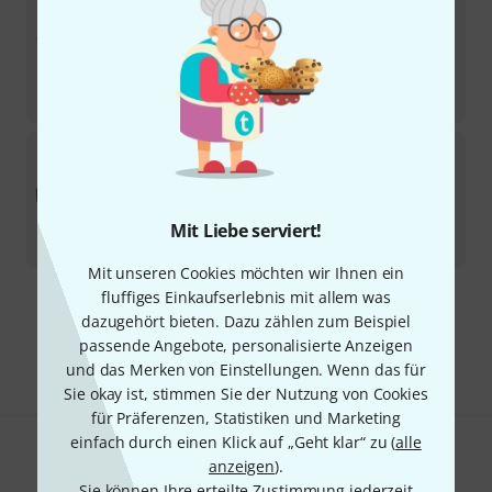
Adam Hall
87554 Rack Tray 19" 4HE
5
In 7–9 Wochen lieferbar
32
€
-26%
UVP:
43,26
€
Adam Hall
87302 Rackbox 2U B-Stock
Sofort lieferbar
50
€
Mit Liebe serviert!
-9%
30-Tage-Bestpreis
:
55
€
Mit unseren Cookies möchten wir Ihnen ein
fluffiges Einkaufserlebnis mit allem was
Kostenloser Versand ab 29 €
dazugehört bieten. Dazu zählen zum Beispiel
Alle Preise inkl. MwSt.
passende Angebote, personalisierte Anzeigen
und das Merken von Einstellungen. Wenn das für
Sie okay ist, stimmen Sie der Nutzung von Cookies
für Präferenzen, Statistiken und Marketing
einfach durch einen Klick auf „Geht klar“ zu (
alle
Gefällt Ihnen, was Sie sehen?
anzeigen
).
Sie können Ihre erteilte Zustimmung jederzeit