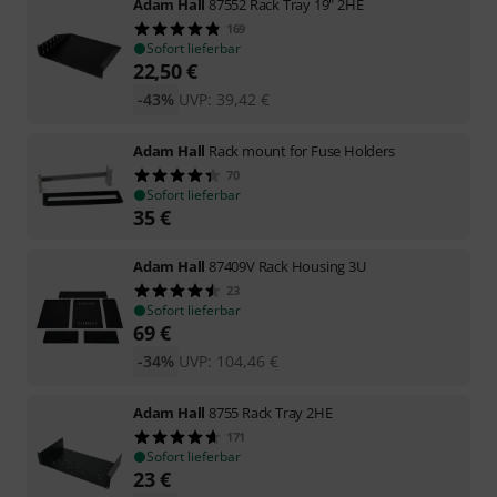
Adam Hall
87552 Rack Tray 19" 2HE
169
Sofort lieferbar
22,50
€
-43%
UVP:
39,42
€
Adam Hall
Rack mount for Fuse Holders
70
Sofort lieferbar
35
€
Adam Hall
87409V Rack Housing 3U
23
Sofort lieferbar
69
€
-34%
UVP:
104,46
€
Adam Hall
8755 Rack Tray 2HE
171
Sofort lieferbar
23
€