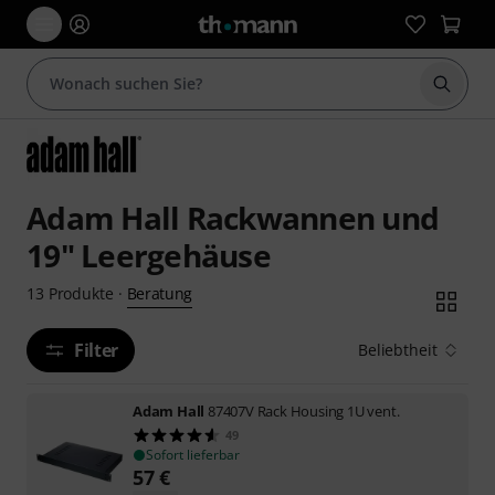
Suche 
Adam Hall Rackwannen und
19" Leergehäuse
Beratung
13
Produkte
·
Filter
Beliebtheit
Adam Hall
87407V Rack Housing 1U vent.
49
Sofort lieferbar
57
€