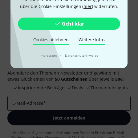
Teilen
über die Cookie-Einstellungen (
hier
) widerrufen.
Hilfe & Feedback
Geht klar
Cookies ablehnen
Weitere Infos
·
Impressum
Datenschutzhinweise
Thomann Newsletter
Abonniere den Thomann Newsletter und gewinne mit
etwas Glück einen von
50 Gutscheinen
über jeweils
50€
!
Inspirierende Beiträge
Deals
Thomann Insights
E-Mail-Adresse
*
Jetzt anmelden
Mit Klick auf „Jetzt anmelden“ stimmen Sie dem Erhalt von E-Mail-
Werbung und einer Messung des E-Mail-Nutzungsverhaltens zu. Die