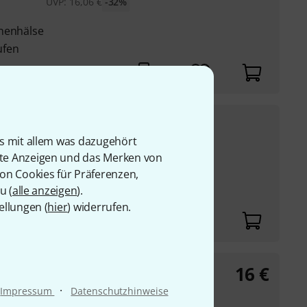
UVP:
16,06
€
-32%
anenhälse
ufen
9,50
€
is mit allem was dazugehört
UVP:
12,48
€
-24%
rte Anzeigen und das Merken von
von Cookies für Präferenzen,
anenhals
u (
alle anzeigen
).
ufen
ellungen (
hier
) widerrufen.
16
€
·
Impressum
Datenschutzhinweise