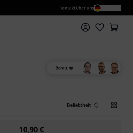
Kontakt
Über uns
DE / €
e mit Suchwort {searchTerm} starten
Beratung
Beliebtheit
10,90
€