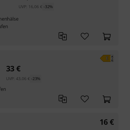
UVP:
16,06
€
-32%
anenhälse
ufen
33
€
UVP:
43,06
€
-23%
fen
16
€