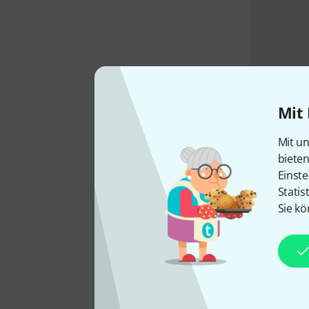
Mit 
Mit un
biete
Einste
Statis
Sie kö