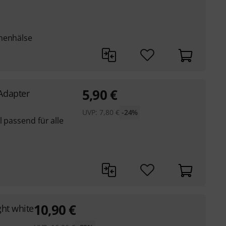
anenhälse
5,90
€
Adapter
UVP:
7,80
€
-24%
l passend für alle
10,90
€
ht white