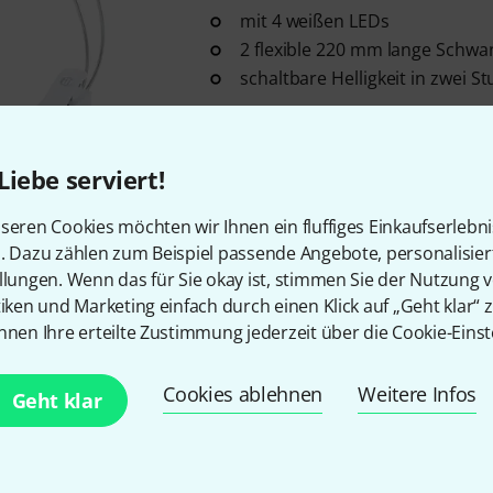
mit 4 weißen LEDs
2 flexible 220 mm lange Schw
schaltbare Helligkeit in zwei St
Sofort lieferbar
Liebe serviert!
Adam Hall
SLED 1 Pro LED Light
seren Cookies möchten wir Ihnen ein fluffiges Einkaufserlebn
70
n. Dazu zählen zum Beispiel passende Angebote, personalisie
mit 2 weißen LEDs
llungen. Wenn das für Sie okay ist, stimmen Sie der Nutzung 
flexibler 220 mm langer Schw
tiken und Marketing einfach durch einen Klick auf „Geht klar“ z
schaltbare Helligkeit in zwei St
nnen Ihre erteilte Zustimmung jederzeit über die Cookie-Einst
Sofort lieferbar
Cookies ablehnen
Weitere Infos
Geht klar
Adam Hall
SLED 2 Pro White Set
LED Notenpult-Leuchte