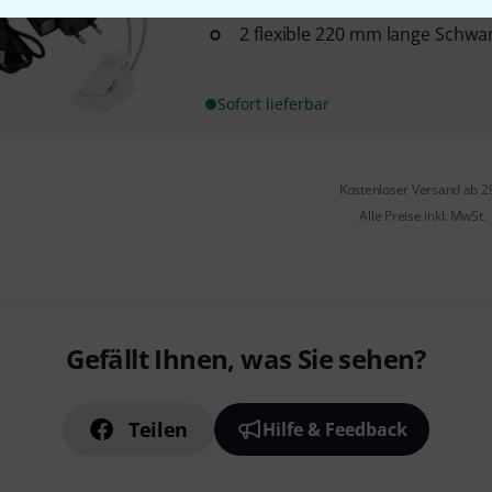
mit 4 weißen LEDs
2 flexible 220 mm lange Schw
Sofort lieferbar
Kostenloser Versand ab 2
Alle Preise inkl. MwSt.
Gefällt Ihnen, was Sie sehen?
Teilen
Hilfe & Feedback