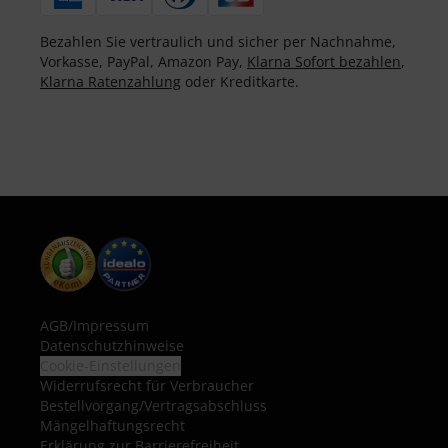
Bezahlen Sie vertraulich und sicher per Nachnahme,
Vorkasse, PayPal, Amazon Pay,
Klarna Sofort bezahlen
,
Klarna Ratenzahlung
oder Kreditkarte.
AGB
/
Impressum
Datenschutzhinweise
Cookie-Einstellungen
Widerrufsrecht für Verbraucher
Bestellvorgang/Vertragsabschluss
Mängelhaftungsrecht
Erklärung zur Barrierefreiheit