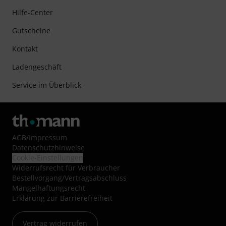
Hilfe-Center
Gutscheine
Kontakt
Ladengeschäft
Service im Überblick
AGB
/
Impressum
Datenschutzhinweise
Cookie-Einstellungen
Widerrufsrecht für Verbraucher
Bestellvorgang/Vertragsabschluss
Mängelhaftungsrecht
Erklärung zur Barrierefreiheit
Vertrag widerrufen