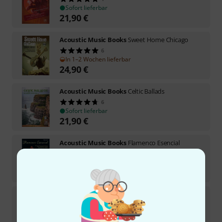
Sofort lieferbar
21,90
€
Acoustic Music Books
Sweet Home Chicago
6
In 1–2 Wochen lieferbar
24,90
€
Acoustic Music Books
Celtic Ballads
6
Sofort lieferbar
21,90
€
Acoustic Music Books
Flamenco Esencial
1
Sofort lieferbar
19,50
€
Acoustic Music Books
Fingerstyle Blues Collection
12
Sofort lieferbar