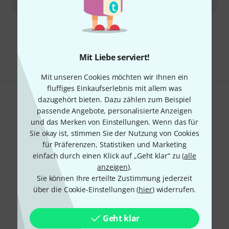
21,90
€
Kostenloser Versand ab 29 €
Alle Preise inkl. MwSt.
Mit Liebe serviert!
Mit unseren Cookies möchten wir Ihnen ein
fluffiges Einkaufserlebnis mit allem was
dazugehört bieten. Dazu zählen zum Beispiel
Gefällt Ihnen, was Sie sehen?
passende Angebote, personalisierte Anzeigen
und das Merken von Einstellungen. Wenn das für
Teilen
Hilfe & Feedback
Sie okay ist, stimmen Sie der Nutzung von Cookies
für Präferenzen, Statistiken und Marketing
einfach durch einen Klick auf „Geht klar“ zu (
alle
anzeigen
).
Sie können Ihre erteilte Zustimmung jederzeit
über die Cookie-Einstellungen (
hier
) widerrufen.
Geht klar
Thomann Newsletter