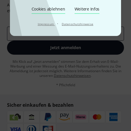
Abonniere den Thomann Newsletter und gewinne mit
Cookies ablehnen
Weitere Infos
etwas Glück einen von
50 Gutscheinen
über jeweils
50€
!
Inspirierende Beiträge
Deals
Thomann Insights
·
Impressum
Datenschutzhinweise
E-Mail-Adresse
*
Jetzt anmelden
Mit Klick auf „Jetzt anmelden“ stimmen Sie dem Erhalt von E-Mail-
Werbung und einer Messung des E-Mail-Nutzungsverhaltens zu. Die
Abmeldung ist jederzeit möglich. Weitere Informationen finden Sie in
unseren
Datenschutzhinweisen
.
* Pflichtfeld
Sicher einkaufen & bezahlen