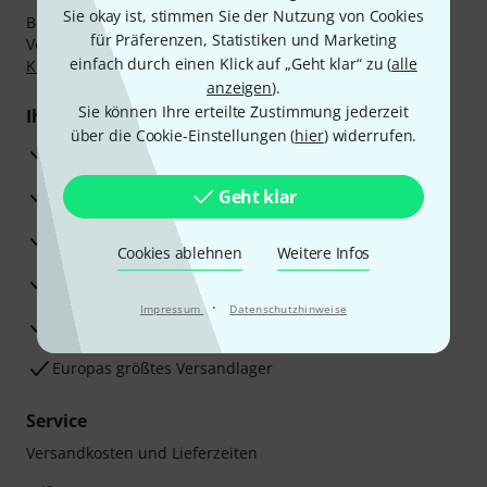
Sie okay ist, stimmen Sie der Nutzung von Cookies
Bezahlen Sie vertraulich und sicher per Nachnahme,
für Präferenzen, Statistiken und Marketing
Vorkasse, PayPal, Amazon Pay,
Klarna Sofort bezahlen
,
einfach durch einen Klick auf „Geht klar“ zu (
alle
Klarna Ratenzahlung
oder Kreditkarte.
anzeigen
).
Sie können Ihre erteilte Zustimmung jederzeit
Ihre Vorteile
über die Cookie-Einstellungen (
hier
) widerrufen.
3 Jahre Thomann Garantie
30 Tage Money-Back-Garantie
Geht klar
Reparaturservice
Cookies ablehnen
Weitere Infos
Beratung durch Fachexperten
·
Impressum
Datenschutzhinweise
Zufriedenheitsgarantie
Europas größtes Versandlager
Service
Versandkosten und Lieferzeiten