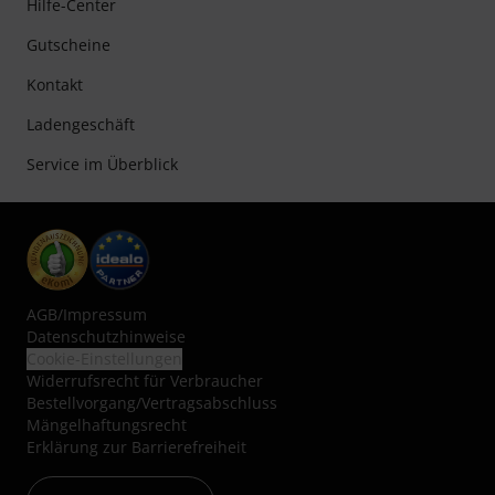
Hilfe-Center
Gutscheine
Kontakt
Ladengeschäft
Service im Überblick
AGB
/
Impressum
Datenschutzhinweise
Cookie-Einstellungen
Widerrufsrecht für Verbraucher
Bestellvorgang/Vertragsabschluss
Mängelhaftungsrecht
Erklärung zur Barrierefreiheit