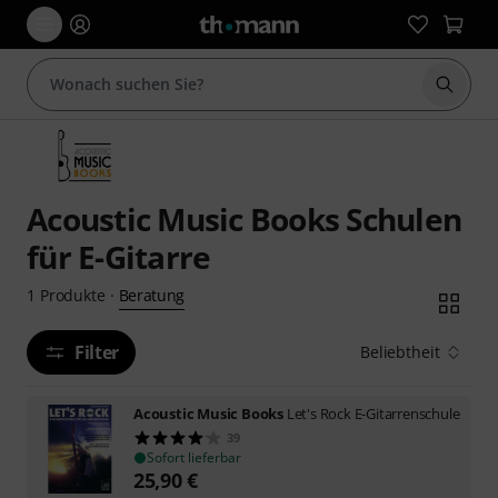
Suche 
Acoustic Music Books Schulen
für E-Gitarre
Beratung
1
Produkte
·
Filter
Beliebtheit
Acoustic Music Books
Let's Rock E-Gitarrenschule
39
Sofort lieferbar
25,90
€