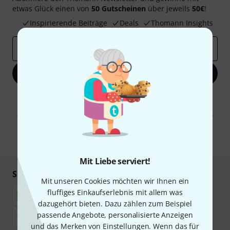
etwas Glück einen von
50 Gutscheinen
über jeweils
50€
!
Inspirierende Beiträge
Deals
Thomann Insights
E-Mail-Adresse
*
Jetzt anmelden
Mit Klick auf „Jetzt anmelden“ stimmen Sie dem Erhalt von E-Mail-
Werbung und einer Messung des E-Mail-Nutzungsverhaltens zu. Die
Abmeldung ist jederzeit möglich. Weitere Informationen finden Sie in
unseren
Datenschutzhinweisen
.
* Pflichtfeld
Mit Liebe serviert!
Sicher einkaufen & bezahlen
Mit unseren Cookies möchten wir Ihnen ein
fluffiges Einkaufserlebnis mit allem was
dazugehört bieten. Dazu zählen zum Beispiel
passende Angebote, personalisierte Anzeigen
und das Merken von Einstellungen. Wenn das für