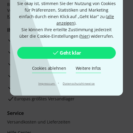
Sie okay ist, stimmen Sie der Nutzung von Cookies
Bezahlen Sie vertraulich und sicher per Nachnahme,
für Präferenzen, Statistiken und Marketing
Vorkasse, PayPal, Amazon Pay,
Klarna Sofort bezahlen
,
Klarna Ratenzahlung
oder Kreditkarte.
einfach durch einen Klick auf „Geht klar“ zu (
alle
anzeigen
).
Ihre Vorteile
Sie können Ihre erteilte Zustimmung jederzeit
über die Cookie-Einstellungen (
hier
) widerrufen.
3 Jahre Thomann Garantie
30 Tage Money-Back-Garantie
Geht klar
Reparaturservice
Cookies ablehnen
Weitere Infos
Beratung durch Fachexperten
·
Impressum
Datenschutzhinweise
Zufriedenheitsgarantie
Europas größtes Versandlager
Service
Versandkosten und Lieferzeiten
Hilfe-Center