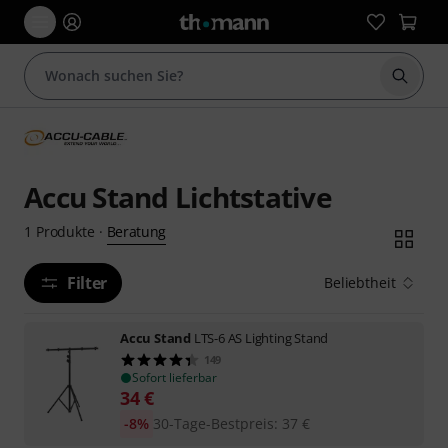
Suche 
Accu Stand Lichtstative
Beratung
1
Produkte
·
Filter
Beliebtheit
Accu Stand
LTS-6 AS Lighting Stand
149
Sofort lieferbar
34
€
-8%
30-Tage-Bestpreis
:
37
€