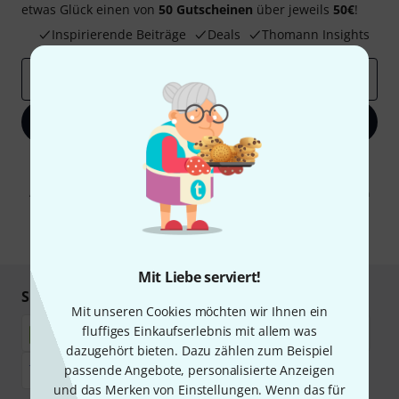
etwas Glück einen von
50 Gutscheinen
über jeweils
50€
!
Inspirierende Beiträge
Deals
Thomann Insights
E-Mail-Adresse
*
Jetzt anmelden
Mit Klick auf „Jetzt anmelden“ stimmen Sie dem Erhalt von E-Mail-
Werbung und einer Messung des E-Mail-Nutzungsverhaltens zu. Die
Abmeldung ist jederzeit möglich. Weitere Informationen finden Sie in
unseren
Datenschutzhinweisen
.
* Pflichtfeld
Mit Liebe serviert!
Sicher einkaufen & bezahlen
Mit unseren Cookies möchten wir Ihnen ein
fluffiges Einkaufserlebnis mit allem was
dazugehört bieten. Dazu zählen zum Beispiel
passende Angebote, personalisierte Anzeigen
und das Merken von Einstellungen. Wenn das für