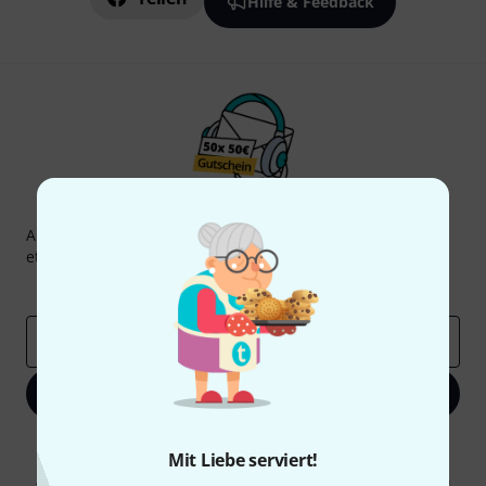
Hilfe & Feedback
Thomann Newsletter
Abonniere den Thomann Newsletter und gewinne mit
etwas Glück einen von
50 Gutscheinen
über jeweils
50€
!
Inspirierende Beiträge
Deals
Thomann Insights
E-Mail-Adresse
*
Jetzt anmelden
Mit Klick auf „Jetzt anmelden“ stimmen Sie dem Erhalt von E-Mail-
Mit Liebe serviert!
Werbung und einer Messung des E-Mail-Nutzungsverhaltens zu. Die
Abmeldung ist jederzeit möglich. Weitere Informationen finden Sie in