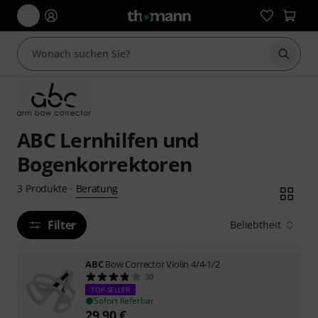
Suche 
ABC Lernhilfen und
Bogenkorrektoren
Beratung
3
Produkte
·
Filter
Beliebtheit
ABC
Bow Corrector Violin 4/4-1/2
30
TOP-SELLER
Sofort lieferbar
29,90
€