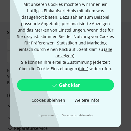
unseren
Datenschutzhinweisen
.
Mit unseren Cookies möchten wir Ihnen ein
fluffiges Einkaufserlebnis mit allem was
* Pflichtfeld
dazugehört bieten. Dazu zählen zum Beispiel
passende Angebote, personalisierte Anzeigen
und das Merken von Einstellungen. Wenn das für
Sicher einkaufen & bezahlen
Sie okay ist, stimmen Sie der Nutzung von Cookies
für Präferenzen, Statistiken und Marketing
einfach durch einen Klick auf „Geht klar“ zu (
alle
anzeigen
).
Sie können Ihre erteilte Zustimmung jederzeit
über die Cookie-Einstellungen (
hier
) widerrufen.
Bezahlen Sie vertraulich und sicher per Nachnahme,
Vorkasse, PayPal, Amazon Pay,
Klarna Sofort bezahlen
,
Klarna Ratenzahlung
oder Kreditkarte.
Geht klar
Ihre Vorteile
Cookies ablehnen
Weitere Infos
3 Jahre Thomann Garantie
·
Impressum
Datenschutzhinweise
30 Tage Money-Back-Garantie
Reparaturservice