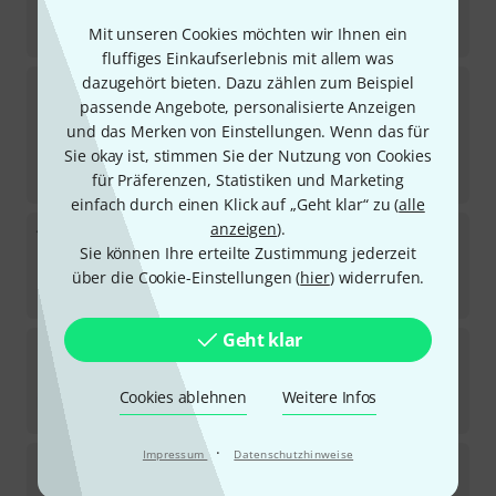
Sofort lieferbar
75
€
Mit unseren Cookies möchten wir Ihnen ein
fluffiges Einkaufserlebnis mit allem was
dazugehört bieten. Dazu zählen zum Beispiel
9.solutions
Ex-sus pole
passende Angebote, personalisierte Anzeigen
Sofort lieferbar
und das Merken von Einstellungen. Wenn das für
79
€
Sie okay ist, stimmen Sie der Nutzung von Cookies
-43%
UVP:
139
€
für Präferenzen, Statistiken und Marketing
einfach durch einen Klick auf „Geht klar“ zu (
alle
anzeigen
).
9.solutions
3/8" Rod set (500 mm)
Sie können Ihre erteilte Zustimmung jederzeit
4
Sofort lieferbar
über die Cookie-Einstellungen (
hier
) widerrufen.
14,90
€
Geht klar
9.solutions
Stage Tablet Holder Bundle 1
Sofort lieferbar
Cookies ablehnen
Weitere Infos
99
€
·
Impressum
Datenschutzhinweise
9.solutions
QM Angle Joint
7