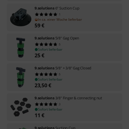
9.solutions
6" Suction Cup
1
In ca. einer Woche lieferbar
59
€
9.solutions
5/8" Gag Open
5
Sofort lieferbar
25
€
9.solutions
5/8" + 3/8" Gag Closed
5
Sofort lieferbar
23,50
€
9.solutions
3/8" Finger & connecting nut
3
Sofort lieferbar
11
€
9.solutions
Suction Cup