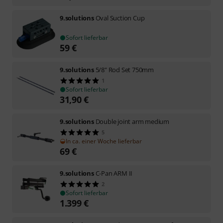
9.solutions
Oval Suction Cup
Sofort lieferbar
59
€
9.solutions
5/8" Rod Set 750mm
1
Sofort lieferbar
31,90
€
9.solutions
Double joint arm medium
5
In ca. einer Woche lieferbar
69
€
9.solutions
C-Pan ARM II
2
Sofort lieferbar
1.399
€