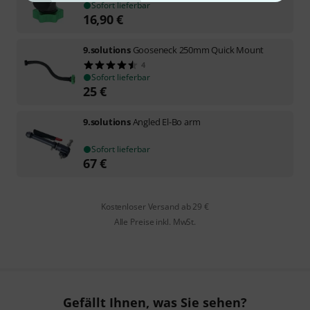
Sofort lieferbar
16,90
€
9.solutions
Gooseneck 250mm Quick Mount
4
Sofort lieferbar
25
€
9.solutions
Angled El-Bo arm
Sofort lieferbar
67
€
Kostenloser Versand ab 29 €
Alle Preise inkl. MwSt.
Gefällt Ihnen, was Sie sehen?