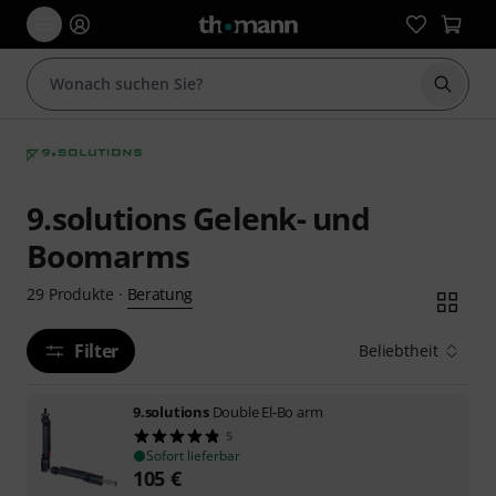
Suche 
9.solutions Gelenk- und
Boomarms
Beratung
29
Produkte
·
Filter
Beliebtheit
9.solutions
Double El-Bo arm
5
Sofort lieferbar
105
€