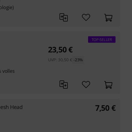
logie)
TOP-SELLER
23,50
€
UVP:
30,50
€
-23%
 volles
7,50
€
Mesh Head