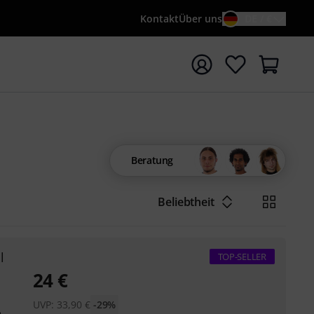
Kontakt
Über uns
DE / €
e mit Suchwort {searchTerm} starten
Beratung
Beliebtheit
l
TOP-SELLER
24
€
UVP:
33,90
€
-29%
e