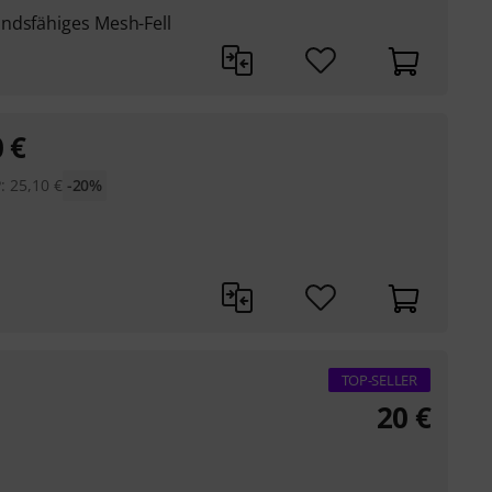
ndsfähiges Mesh-Fell
0
€
P:
25,10
€
-20%
TOP-SELLER
20
€