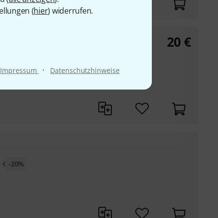
ellungen (
hier
) widerrufen.
20
€
·
Impressum
Datenschutzhinweise
0
€
-20%