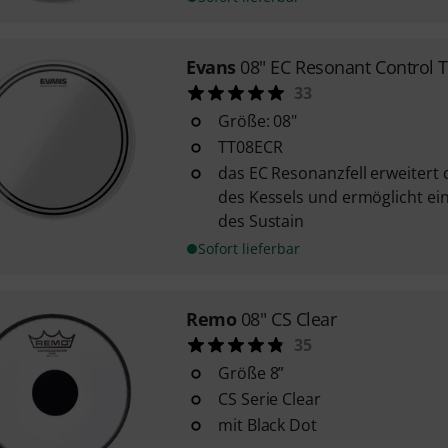
Evans
08" EC Resonant Control
33
Größe: 08"
TT08ECR
das EC Resonanzfell erweiter
des Kessels und ermöglicht ei
des Sustain
Sofort lieferbar
Remo
08" CS Clear
35
Größe 8”
CS Serie Clear
mit Black Dot