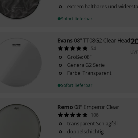
extrem haltbares und widersta
Sofort lieferbar
2
Evans
08" TT08G2 Clear Head
54
UV
Größe: 08"
Genera G2 Serie
Farbe: Transparent
Sofort lieferbar
Remo
08" Emperor Clear
106
transparent Schlagfell
doppelschichtig