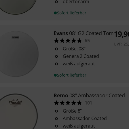
obertonarm
Sofort lieferbar
19,9
Evans
08" G2 Coated Tom
65
UVP:
25
Größe: 08"
Genera 2 Coated
weiß aufgeraut
Sofort lieferbar
Remo
08" Ambassador Coated
101
Größe 8”
Ambassador Coated
weiß aufgeraut