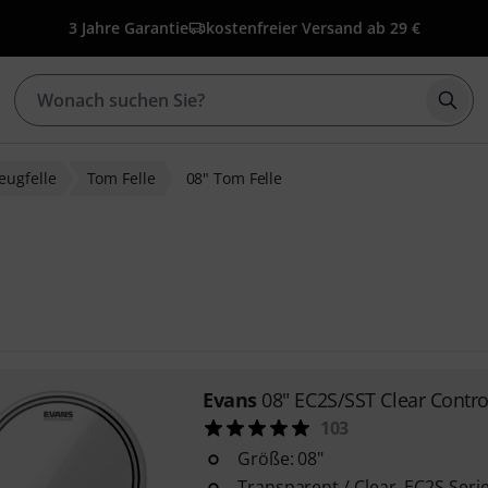
3 Jahre Garantie
kostenfreier Versand ab 29 €
Such
eugfelle
Tom Felle
08" Tom Felle
Evans
08" EC2S/SST Clear Contro
103
Größe: 08"
Transparent / Clear, EC2S Seri