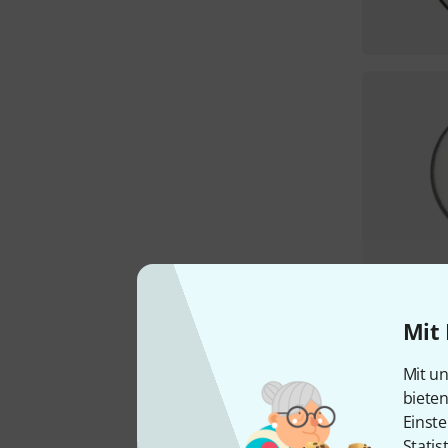
Mit 
Mit un
biete
Einste
Statis