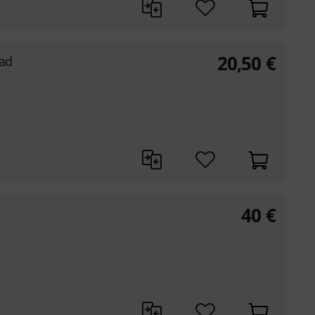
20,50
€
ead
40
€