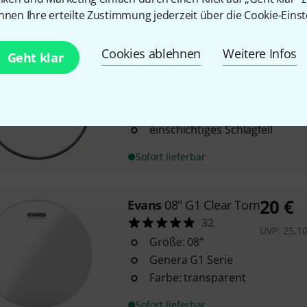
Sofort lieferbar
nnen Ihre erteilte Zustimmung jederzeit über die Cookie-Einst
Cookies ablehnen
Weitere Infos
Remo
08" Ambassador clear
Geht klar
102
Größe 8”
Ambassador Clear
einschichtiges Schlagfell
Sofort lieferbar
20
€
Evans
08" G1 Clear Tom
32
UVP:
25,1
Größe: 08"
Genera G1 Serie
Farbe: transparent
Sofort lieferbar