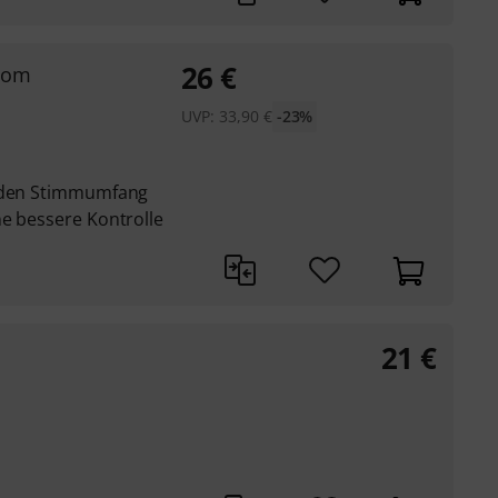
26
€
 Tom
UVP:
33,90
€
-23%
t den Stimmumfang
ne bessere Kontrolle
21
€