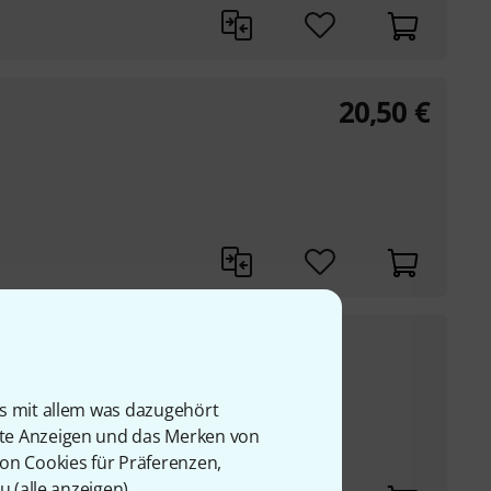
20,50
€
26
€
UVP:
33,90
€
-23%
is mit allem was dazugehört
rte Anzeigen und das Merken von
ng
von Cookies für Präferenzen,
u (
alle anzeigen
).