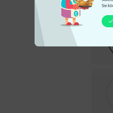
Sie kö