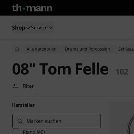
Shop
Service
Alle Kategorien
Drums und Percussion
Schlagz
08" Tom Felle
102
Filter
Hersteller
Marken suchen
Remo
(40)