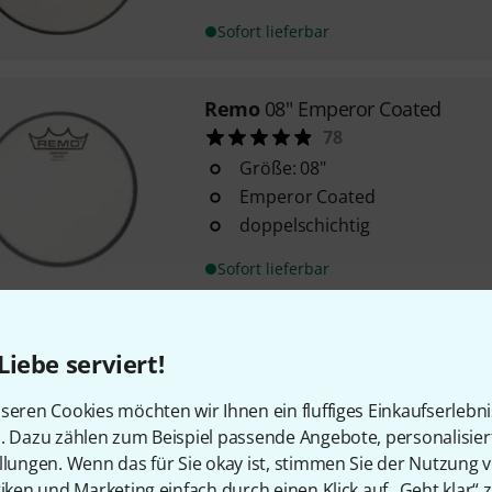
Sofort lieferbar
Remo
08" Emperor Coated
78
Größe: 08"
Emperor Coated
doppelschichtig
Sofort lieferbar
Evans
08" Hydraulic Black Head
Liebe serviert!
46
Größe: 08”
seren Cookies möchten wir Ihnen ein fluffiges Einkaufserlebn
Hydraulic Black (Schwarz)
n. Dazu zählen zum Beispiel passende Angebote, personalisie
doppellagig, mit echter Ölfüllu
llungen. Wenn das für Sie okay ist, stimmen Sie der Nutzung 
tiken und Marketing einfach durch einen Klick auf „Geht klar“ z