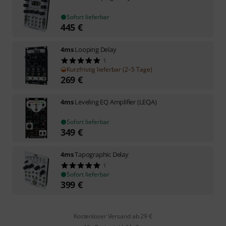
Sofort lieferbar
445
€
4ms
Looping Delay
1
Kurzfristig lieferbar (2–5 Tage)
269
€
4ms
Leveling EQ Amplifier (LEQA)
Sofort lieferbar
349
€
4ms
Tapographic Delay
1
Sofort lieferbar
399
€
Kostenloser Versand ab 29 €