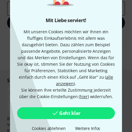
E-Mail-Adresse
*
Mit Liebe serviert!
Jetzt anmelden
Mit unseren Cookies möchten wir Ihnen ein
Mit Klick auf „Jetzt anmelden“ stimmen Sie dem Erhalt von E-Mail-
fluffiges Einkaufserlebnis mit allem was
Werbung und einer Messung des E-Mail-Nutzungsverhaltens zu. Die
dazugehört bieten. Dazu zählen zum Beispiel
Abmeldung ist jederzeit möglich. Weitere Informationen finden Sie in
passende Angebote, personalisierte Anzeigen
unseren
Datenschutzhinweisen
.
und das Merken von Einstellungen. Wenn das für
* Pflichtfeld
Sie okay ist, stimmen Sie der Nutzung von Cookies
für Präferenzen, Statistiken und Marketing
einfach durch einen Klick auf „Geht klar“ zu (
alle
Sicher einkaufen & bezahlen
anzeigen
).
Sie können Ihre erteilte Zustimmung jederzeit
über die Cookie-Einstellungen (
hier
) widerrufen.
Geht klar
Bezahlen Sie vertraulich und sicher per Nachnahme,
Vorkasse, PayPal, Amazon Pay,
Klarna Sofort bezahlen
,
Cookies ablehnen
Weitere Infos
Klarna Ratenzahlung
oder Kreditkarte.