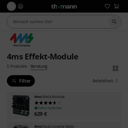
Suche 
4ms Effekt-Module
Beratung
5
Produkte
·
Filter
Beliebtheit
4ms
Meta Module
7
Sofort lieferbar
629
€
4ms
Dual Looping Delay