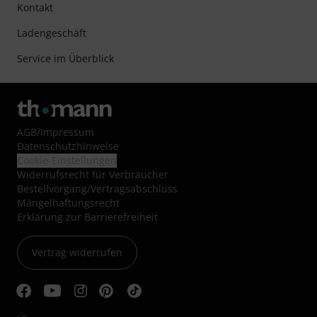
Kontakt
Ladengeschäft
Service im Überblick
AGB
/
Impressum
Datenschutzhinweise
Cookie-Einstellungen
Widerrufsrecht für Verbraucher
Bestellvorgang/Vertragsabschluss
Mängelhaftungsrecht
Erklärung zur Barrierefreiheit
Vertrag widerrufen