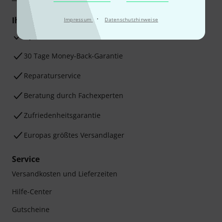
·
Ihre Vorteile
Impressum
Datenschutzhinweise
3 Jahre Thomann Garantie
30 Tage Money-Back-Garantie
Reparaturservice
Beratung durch Fachexperten
Zufriedenheitsgarantie
Europas größtes Versandlager
Service
Versandkosten und Lieferzeiten
Hilfe-Center
Gutscheine