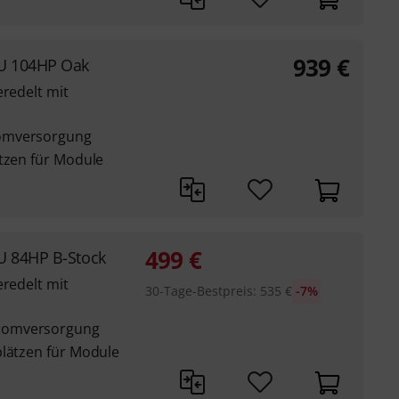
939
€
7U 104HP Oak
eredelt mit
romversorgung
ätzen für Module
499
€
U 84HP B-Stock
eredelt mit
30-Tage-Bestpreis
:
535
€
-7%
romversorgung
plätzen für Module