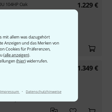
1.229
€
10U 104HP Oak
eredelt mit
omversorgung (100
ard mit je 19
is mit allem was dazugehört
rte Anzeigen und das Merken von
von Cookies für Präferenzen,
u (
alle anzeigen
).
ellungen (
hier
) widerrufen.
1.349
€
0U 104HP Black
eredelt mit
omversorgung (100
·
Impressum
Datenschutzhinweise
ard mit je 19