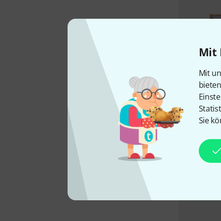
Mit 
Mit un
biete
Einste
Statis
Sie kö