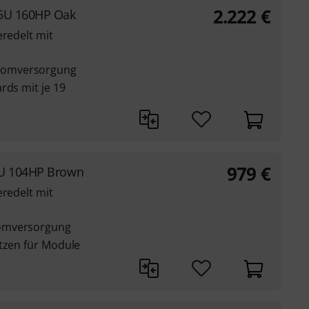
2.222
€
15U 160HP Oak
eredelt mit
romversorgung
rds mit je 19
979
€
7U 104HP Brown
eredelt mit
romversorgung
ätzen für Module