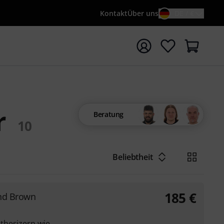
Kontakt
Über uns
DE / €
e mit Suchwort {searchTerm} starten
r
Beratung
10
Beliebtheit
185
€
and Brown
thesizern wie