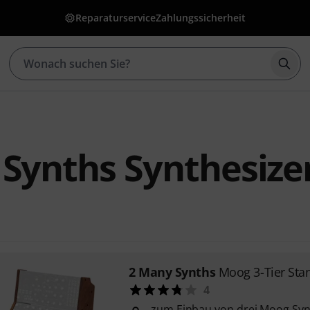
Reparaturservice
Zahlungssicherheit
Such
Synths Synthesize
2 Many Synths
Moog 3-Tier St
4
zum Einbau von drei Moog Syn