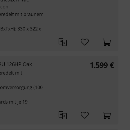
icon
veredelt mit braunem
xTxH): 330 x 322 x
1.599
€
12U 126HP Oak
eredelt mit
omversorgung (100
rds mit je 19