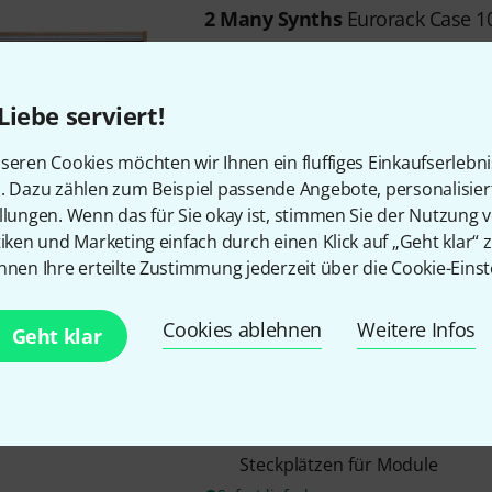
2 Many Synths
Eurorack Case 
gefertigt aus Eichenholz und v
Hartwachs-Öl
Konstant Lab HammerPWR Str
Liebe serviert!
W)
3x Konstant Lab Filtered Busbo
seren Cookies möchten wir Ihnen ein fluffiges Einkaufserlebn
Steckplätzen für Module
n. Dazu zählen zum Beispiel passende Angebote, personalisie
llungen. Wenn das für Sie okay ist, stimmen Sie der Nutzung 
Sofort lieferbar
tiken und Marketing einfach durch einen Klick auf „Geht klar“ z
nnen Ihre erteilte Zustimmung jederzeit über die Cookie-Einst
2 Many Synths
Eurorack Case 1
Cookies ablehnen
gefertigt aus Eichenholz und v
Weitere Infos
Geht klar
schwarzem Leinöl-Finish
Konstant Lab HammerPWR Str
W)
3x Konstant Lab Filtered Busbo
Steckplätzen für Module