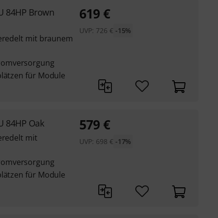
619
€
6U 84HP Brown
UVP:
726
€
-15%
veredelt mit braunem
romversorgung
plätzen für Module
579
€
6U 84HP Oak
eredelt mit
UVP:
698
€
-17%
romversorgung
plätzen für Module