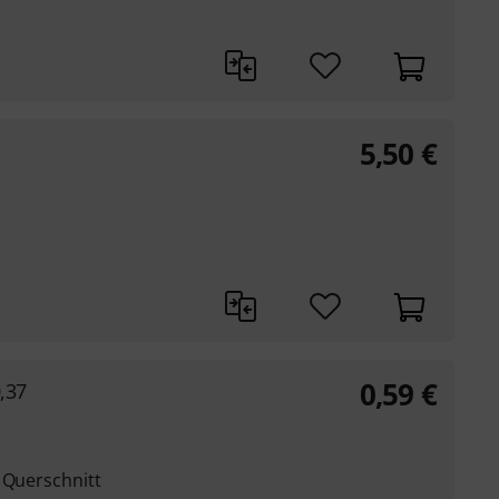
5,50
€
0,59
€
,37
 Querschnitt