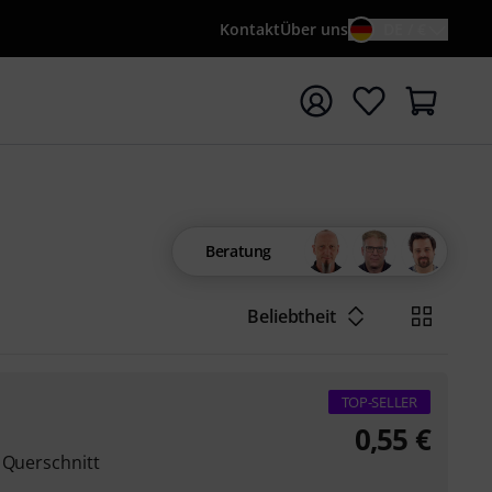
Kontakt
Über uns
DE / €
e mit Suchwort {searchTerm} starten
Beratung
Beliebtheit
TOP-SELLER
0,55
€
 Querschnitt