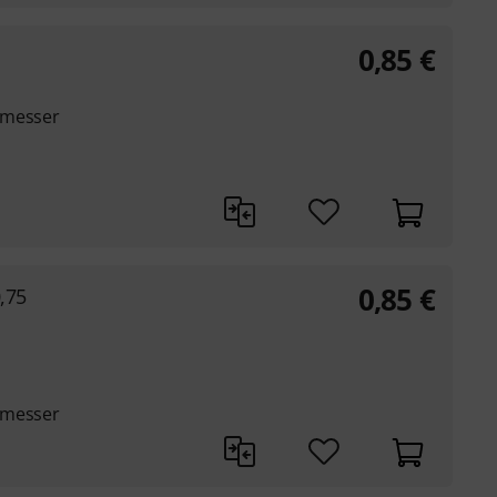
0,85
€
hmesser
0,85
€
,75
hmesser