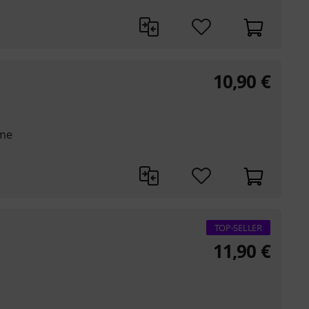
10,90
€
eme
TOP-SELLER
11,90
€