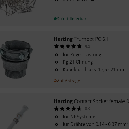
Sofort lieferbar
Harting
Trumpet PG 21
94
für Zugentlastung
Pg 21 Öffnung
Kabeldurchlass: 13,5 - 21 mm
Auf Anfrage
Harting
Contact Socket female 0
83
für NF Systeme
für Drähte von 0,14 - 0,37 mm²