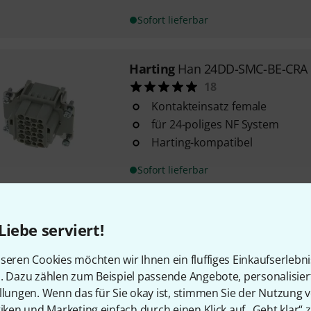
Sofort lieferbar
Harting
Han 24DD-SMC-BE-CRA
18
Kontakteinsatz female
für 24-poliges NF System
Harting-kompatibel
Sofort lieferbar
Harting
Extension Housing 6/24
Liebe serviert!
29
passend für 6 Last/ 24 NF Sys
seren Cookies möchten wir Ihnen ein fluffiges Einkaufserlebn
mit 1 Bügel
n. Dazu zählen zum Beispiel passende Angebote, personalisie
6-polig
llungen. Wenn das für Sie okay ist, stimmen Sie der Nutzung 
tiken und Marketing einfach durch einen Klick auf „Geht klar“ z