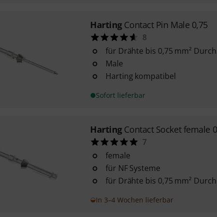
Harting
Contact Pin Male 0,75
8
für Drähte bis 0,75 mm² Durc
Male
Harting kompatibel
Sofort lieferbar
Harting
Contact Socket female 0
7
female
für NF Systeme
für Drähte bis 0,75 mm² Durc
In 3–4 Wochen lieferbar