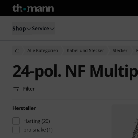
Shop
Service
Alle Kategorien
Kabel und Stecker
Stecker
24-pol. NF Multi
Filter
Hersteller
Harting
(20)
pro snake
(1)