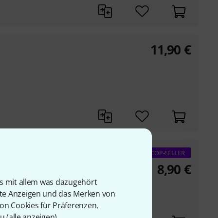
11,90
€
 pin
TOP-SELLER
8,90
€
teme
is mit allem was dazugehört
rte Anzeigen und das Merken von
von Cookies für Präferenzen,
u (
alle anzeigen
).