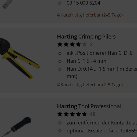
09 15 000 6204
Kurzfristig lieferbar (2–5 Tage)
Harting
Crimping Pliers
2
inkl. Positionierer Han C, D, E
Han C: 1,5 - 4 mm
Han D: 0,14 ... 1,5 mm (im Berei
mm)
Kurzfristig lieferbar (2–5 Tage)
Harting
Tool Professional
40
zum entfernen der Kontakte a
optional: Ersatzhülse # 124559