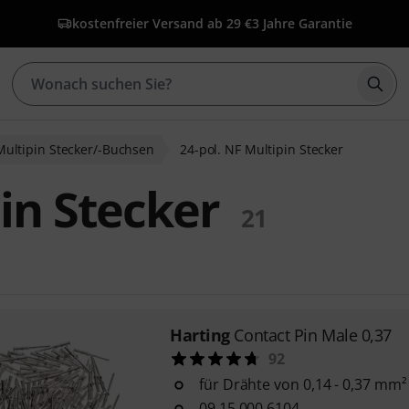
kostenfreier Versand ab 29 €
3 Jahre Garantie
Such
Multipin Stecker/-Buchsen
24-pol. NF Multipin Stecker
pin Stecker
21
Harting
Contact Pin Male 0,37
92
für Drähte von 0,14 - 0,37 mm²
09 15 000 6104