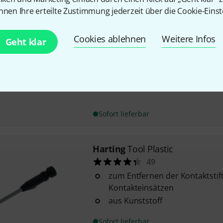
Sofort lieferbar
nnen Ihre erteilte Zustimmung jederzeit über die Cookie-Einst
Cookies ablehnen
Weitere Infos
Harting
Tool Prof. Mounting
Geht klar
28
zum Eindrücken der Kontakte 
Sofort lieferbar
Harting
Tool Plastic
49
zum Entfernen der Kontaktstif
Kontakteinsätzen
aus Kunststoff
Sofort lieferbar