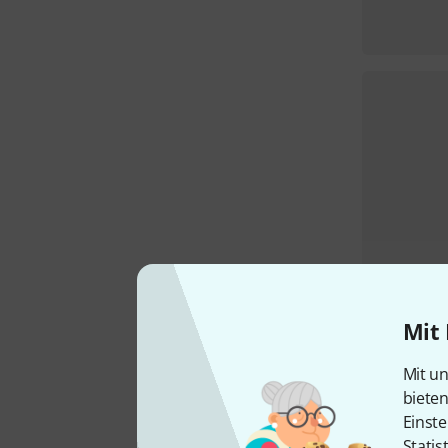
Mit 
Mit un
biete
Einste
Statis