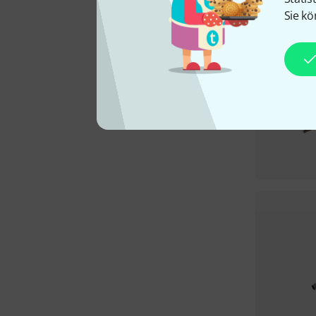
Sie kö